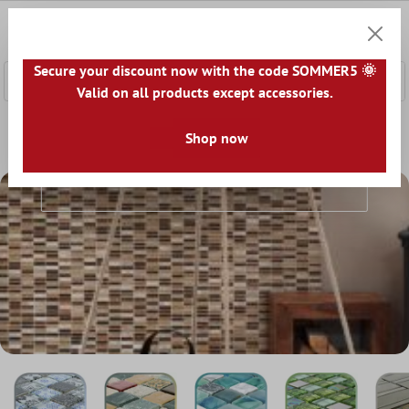
onteúdo principal
0
Carrin
Secure your discount now with the code SOMMER5 🌞
Valid on all products except accessories.
Home
Azulejo Mosaico
Shop now
Mistura de Mosaico
Mistura De Mosaico