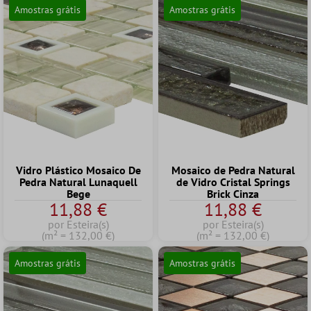
Amostras grátis
Amostras grátis
Vidro Plástico Mosaico De
Mosaico de Pedra Natural
Pedra Natural Lunaquell
de Vidro Cristal Springs
Bege
Brick Cinza
11,88 €
11,88 €
por Esteira(s)
por Esteira(s)
(m² = 132,00 €)
(m² = 132,00 €)
Amostras grátis
Amostras grátis