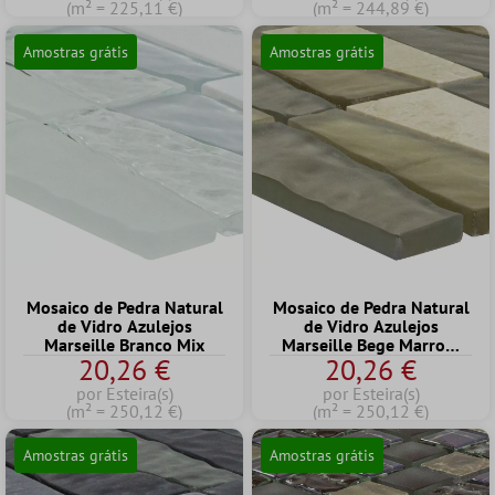
(m² = 225,11 €)
(m² = 244,89 €)
Amostras grátis
Amostras grátis
Mosaico de Pedra Natural
Mosaico de Pedra Natural
de Vidro Azulejos
de Vidro Azulejos
Marseille Branco Mix
Marseille Bege Marrom
20,26 €
20,26 €
Mix
por Esteira(s)
por Esteira(s)
(m² = 250,12 €)
(m² = 250,12 €)
Amostras grátis
Amostras grátis