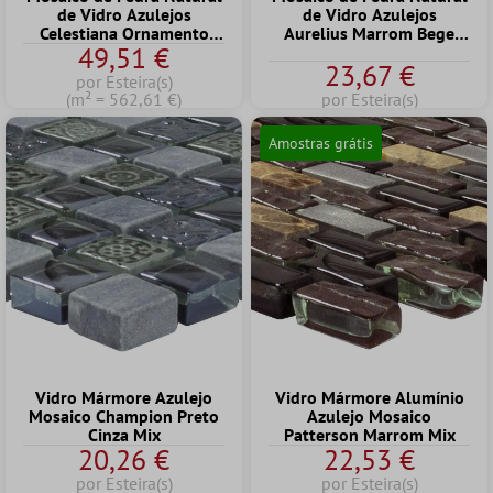
de Vidro Azulejos
de Vidro Azulejos
Celestiana Ornamento
Aurelius Marrom Bege
49,51 €
Brick Cinza Mix
Mix
23,67 €
por Esteira(s)
(m² = 562,61 €)
por Esteira(s)
Amostras grátis
Vidro Mármore Azulejo
Vidro Mármore Alumínio
Mosaico Champion Preto
Azulejo Mosaico
Cinza Mix
Patterson Marrom Mix
20,26 €
22,53 €
por Esteira(s)
por Esteira(s)