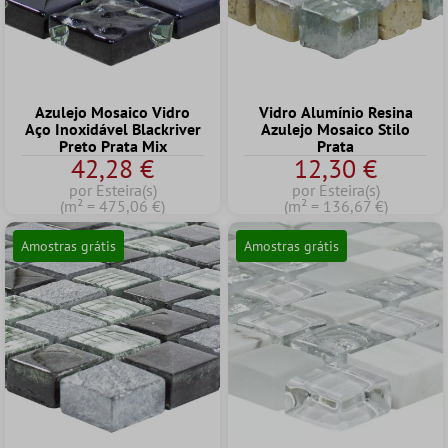
Azulejo Mosaico Vidro
Vidro Alumínio Resina
Aço Inoxidável Blackriver
Azulejo Mosaico Stilo
Preto Prata Mix
Prata
42,28 €
12,30 €
por Esteira(s)
por Esteira(s)
(m² = 475,06 €)
(m² = 136,67 €)
Amostras grátis
Amostras grátis