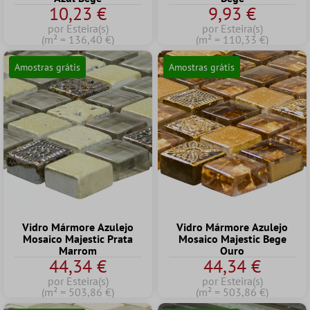
10,23 €
9,93 €
por Esteira(s)
por Esteira(s)
(m² = 136,40 €)
(m² = 110,33 €)
Amostras grátis
Amostras grátis
Vidro Mármore Azulejo
Vidro Mármore Azulejo
Mosaico Majestic Prata
Mosaico Majestic Bege
Marrom
Ouro
44,34 €
44,34 €
por Esteira(s)
por Esteira(s)
(m² = 503,86 €)
(m² = 503,86 €)