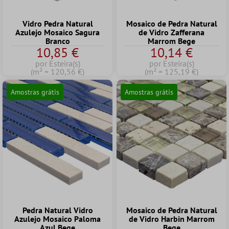
Vidro Pedra Natural
Mosaico de Pedra Natural
Azulejo Mosaico Sagura
de Vidro Zafferana
Branco
Marrom Bege
10,85 €
10,14 €
por Esteira(s)
por Esteira(s)
(m² = 120,56 €)
(m² = 125,19 €)
Amostras grátis
Amostras grátis
Pedra Natural Vidro
Mosaico de Pedra Natural
Azulejo Mosaico Paloma
de Vidro Harbin Marrom
Azul Bege
Bege