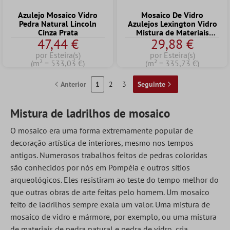
Azulejo Mosaico Vidro
Mosaico De Vidro
Pedra Natural Lincoln
Azulejos Lexington Vidro
Cinza Prata
Mistura de Materiais
47,44 €
29,88 €
Branco
por Esteira(s)
por Esteira(s)
(m² = 533,03 €)
(m² = 335,73 €)
Anterior
1
2
3
Seguinte
Mistura de ladrilhos de mosaico
O mosaico era uma forma extremamente popular de
decoração artística de interiores, mesmo nos tempos
antigos. Numerosos trabalhos feitos de pedras coloridas
são conhecidos por nós em Pompéia e outros sítios
arqueológicos. Eles resistiram ao teste do tempo melhor do
que outras obras de arte feitas pelo homem. Um mosaico
feito de ladrilhos sempre exala um valor. Uma mistura de
mosaico de vidro e mármore, por exemplo, ou uma mistura
de materiais de pedra natural e pedra de vidro, cria