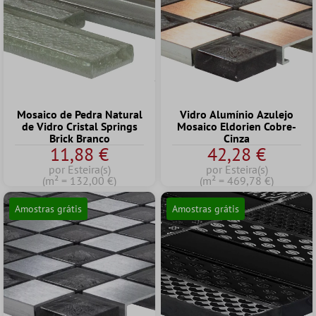
Mosaico de Pedra Natural
Vidro Alumínio Azulejo
de Vidro Cristal Springs
Mosaico Eldorien Cobre-
Brick Branco
Cinza
11,88 €
42,28 €
por Esteira(s)
por Esteira(s)
(m² = 132,00 €)
(m² = 469,78 €)
Amostras grátis
Amostras grátis