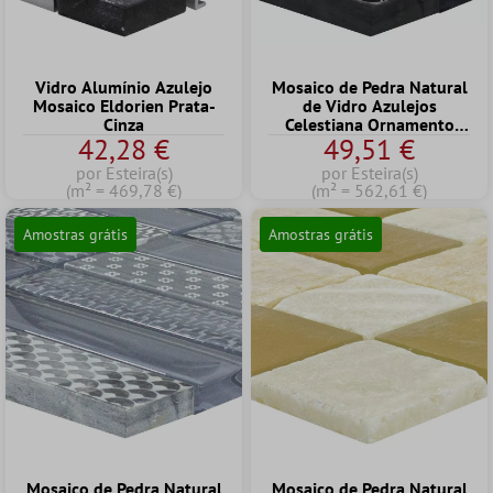
Vidro Alumínio Azulejo
Mosaico de Pedra Natural
Mosaico Eldorien Prata-
de Vidro Azulejos
Cinza
Celestiana Ornamento
42,28 €
49,51 €
Brick Preto Mix
por Esteira(s)
por Esteira(s)
(m² = 469,78 €)
(m² = 562,61 €)
Amostras grátis
Amostras grátis
Mosaico de Pedra Natural
Mosaico de Pedra Natural