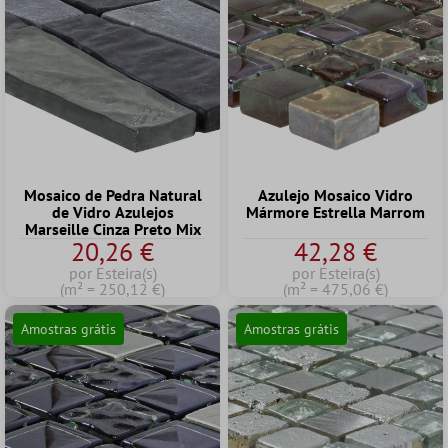
Mosaico de Pedra Natural
Azulejo Mosaico Vidro
de Vidro Azulejos
Mármore Estrella Marrom
Marseille Cinza Preto Mix
20,26 €
42,28 €
por Esteira(s)
por Esteira(s)
(m² = 250,12 €)
(m² = 475,06 €)
Amostras grátis
Amostras grátis