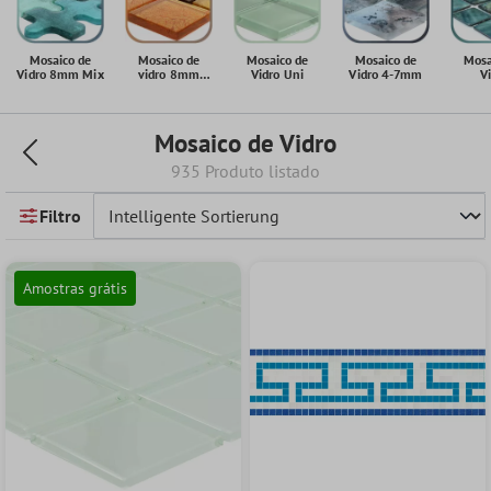
Mosaico de
Mosaico de
Mosaico de
Mosaico de
Mosa
Vidro 8mm Mix
vidro 8mm
Vidro Uni
Vidro 4-7mm
V
metálico
Madr
Mosaico de Vidro
935 Produto listado
Filtro
Amostras grátis