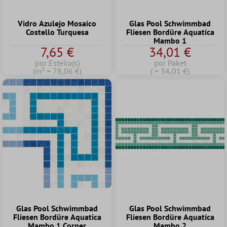
Vidro Azulejo Mosaico
Glas Pool Schwimmbad
Costello Turquesa
Fliesen Bordüre Aquatica
Mambo 1
7,65 €
34,01 €
por Esteira(s)
por Paket
(m² = 78,06 €)
( = 34,01 €)
Glas Pool Schwimmbad
Glas Pool Schwimmbad
Fliesen Bordüre Aquatica
Fliesen Bordüre Aquatica
Mambo 1 Corner
Mambo 2