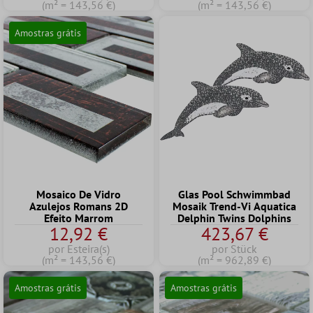
(m² = 143,56 €)
(m² = 143,56 €)
Amostras grátis
Mosaico De Vidro
Glas Pool Schwimmbad
Azulejos Romans 2D
Mosaik Trend-Vi Aquatica
Efeito Marrom
Delphin Twins Dolphins
12,92 €
423,67 €
por Esteira(s)
por Stück
(m² = 143,56 €)
(m² = 962,89 €)
Amostras grátis
Amostras grátis