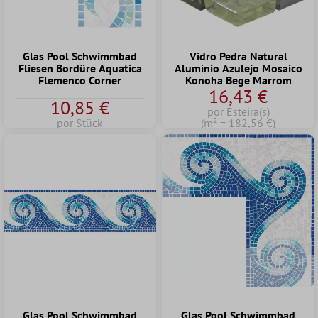
Glas Pool Schwimmbad
Vidro Pedra Natural
Fliesen Bordüre Aquatica
Alumínio Azulejo Mosaico
Flemenco Corner
Konoha Bege Marrom
16,43 €
10,85 €
por Esteira(s)
por Stück
(m² = 182,56 €)
Glas Pool Schwimmbad
Glas Pool Schwimmbad