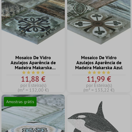
Mosaico De Vidro
Mosaico De Vidro
Azulejos Aparência de
Azulejos Aparência de
Madeira Makarska
Madeira Makarska Azul
Marrom Verde
Classificação média de 5 de 5 estrelas
Classificação média de
11,88 €
11,99 €
por Esteira(s)
por Esteira(s)
(m² = 132,00 €)
(m² = 133,22 €)
Amostras grátis