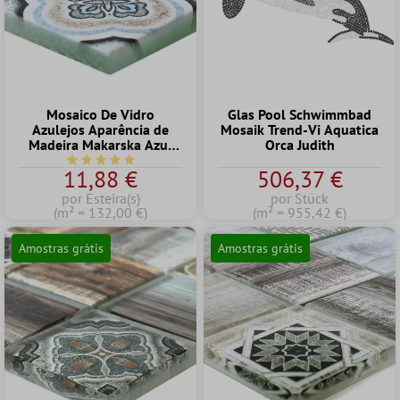
Mosaico De Vidro
Glas Pool Schwimmbad
Azulejos Aparência de
Mosaik Trend-Vi Aquatica
Madeira Makarska Azul
Orca Judith
Claro
Classificação média de 5 de 5 estrelas
11,88 €
506,37 €
por Esteira(s)
por Stück
(m² = 132,00 €)
(m² = 955,42 €)
Amostras grátis
Amostras grátis