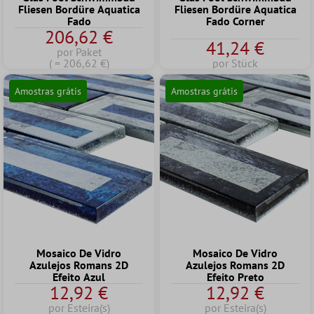
Fliesen Bordüre Aquatica
Fliesen Bordüre Aquatica
Fado
Fado Corner
206,62 €
41,24 €
por Paket
( = 206,62 €)
por Stück
Amostras grátis
Amostras grátis
Mosaico De Vidro
Mosaico De Vidro
Azulejos Romans 2D
Azulejos Romans 2D
Efeito Azul
Efeito Preto
12,92 €
12,92 €
por Esteira(s)
por Esteira(s)