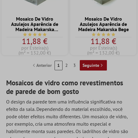
Mosaico De Vidro
Mosaico De Vidro
Azulejos Aparência de
Azulejos Aparência de
Madeira Makarska
Madeira Makarska Bege
Marrom
Classificação média de 5 de 5 estrelas
Classificação média de
11,88 €
11,88 €
por Esteira(s)
por Esteira(s)
(m² = 132,00 €)
(m² = 132,00 €)
Anterior
1
2
3
Seguinte
Mosaicos de vidro como revestimentos
de parede de bom gosto
O design da parede tem uma influência significativa no
efeito da sala. Dependendo do material escolhido, você
pode obter efeitos muito diferentes. Um mosaico de vidro,
por exemplo, cria uma atmosfera muito especial e
habilmente monta suas paredes. Os ladrilhos de vidro são