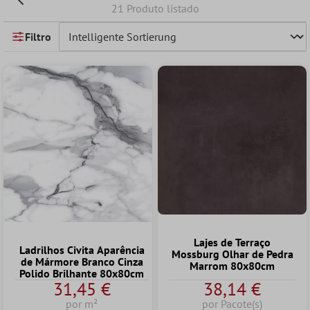
21 Produto listado
Filtro
Lajes de Terraço
Ladrilhos Civita Aparência
Mossburg Olhar de Pedra
de Mármore Branco Cinza
Marrom 80x80cm
Polido Brilhante 80x80cm
31,45 €
38,14 €
por m²
por Pacote(s)