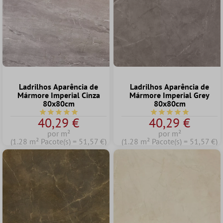
Ladrilhos Aparência de
Ladrilhos Aparência de
Mármore Imperial Cinza
Mármore Imperial Grey
80x80cm
80x80cm
Classificação média de 5 de 5 estrelas
Classificação média d
40,29 €
40,29 €
por m²
por m²
(1.28 m² Pacote(s) = 51,57 €)
(1.28 m² Pacote(s) = 51,57 €)