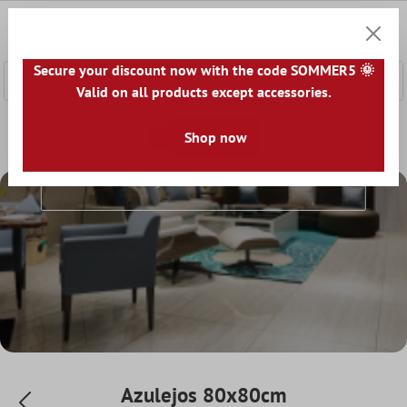
onteúdo principal
0
Carrin
Secure your discount now with the code SOMMER5 🌞
Valid on all products except accessories.
Home
Mundo dos azulejos
Shop now
Azulejos por tamanho
Azul
Azulejos 80x80cm
Azulejos 80x80cm