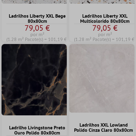
Ladrilhos Liberty XXL Bege
Ladrilhos Liberty XXL
80x80cm
Multicolorido 80x80cm
79,05 €
79,05 €
por m²
por m²
(1.28 m² Pacote(s) = 101,19 €)
(1.28 m² Pacote(s) = 101,19 €)
Ladrilhos XXL Lowland
Ladrilho Livingstone Preto
Polido Cinza Claro 80x80cm
Ouro Polido 80x80cm