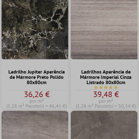
Ladrilho Jupiter Aparência
Ladrilhos Aparência de
de Mármore Preto Polido
Mármore Imperial Cinza
80x80cm
Listrado 80x80cm
Classificação média d
36,26 €
39,48 €
por m²
por m²
(1.28 m² Pacote(s) = 46,41 €)
(1.28 m² Pacote(s) = 50,54 €)