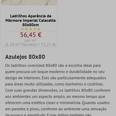
Ladrilhos Aparência de
Mármore Imperial Calacatta
80x80cm
Classificação média de 5 de 5 estrelas
56,45 €
por m²
(1.28 m² Pacote(s) = 72,25 €)
Azulejos 80x80
Os ladrilhos oversized 80x80 são a escolha ideal para
quem procura um toque moderno e durabilidade no seu
design de interiores. Eles são particularmente adequados
para áreas muito utilizadas, como banheiros e cozinhas.
Com suas grandes dimensões, os ladrilhos 80x80 conferem
aos ambientes um aspecto amplo, ao mesmo tempo que
oferecem uma estética clean e minimalista. Quando usados
em paredes e pisos, conferem ao ambiente uma sensação
de espaço e amplitude. Essas telhas também são