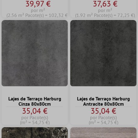
39,97 €
37,63 €
por m²
por m²
(2.56 m² Pacote(s) = 102,32 €)
(1.92 m² Pacote(s) = 72,25 €)
Lajes de Terraço Harburg
Lajes de Terraço Harburg
Cinza 80x80cm
Antracite 80x80cm
35,04 €
35,04 €
por Pacote(s)
por Pacote(s)
(m² = 54,75 €)
(m² = 54,75 €)