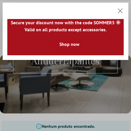
onteúdo principal
0
Carrin
Secure your discount now with the code SOMMER5 🌞
Valid on all products except accessories.
Home
Ladrilhos
Superfície
Shop now
Azulejos Antiderrapantes
Azulejos
Antiderrapantes
Nenhum produto encontrado.