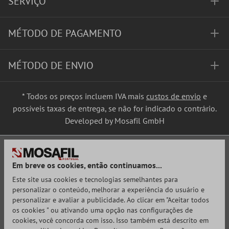
SERVIÇO
MÉTODO DE PAGAMENTO
MÉTODO DE ENVIO
* Todos os preços incluem IVA mais
custos de envio
e
possíveis taxas de entrega, se não for indicado o contrário.
Developed by Mosafil GmbH
Em breve os cookies, então continuamos...
Este site usa cookies e tecnologias semelhantes para
personalizar o conteúdo, melhorar a experiência do usuário e
personalizar e avaliar a publicidade. Ao clicar em "Aceitar todos
os cookies " ou ativando uma opção nas configurações de
cookies, você concorda com isso. Isso também está descrito em