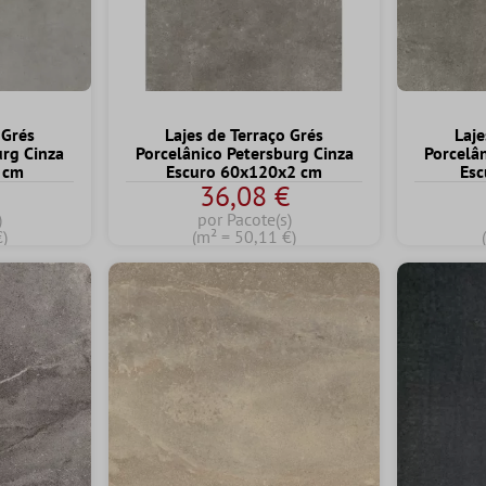
 Grés
Lajes de Terraço Grés
Laje
urg Cinza
Porcelânico Petersburg Cinza
Porcelâ
 cm
Escuro 60x120x2 cm
Esc
€
36,08 €
)
por Pacote(s)
€)
(m² = 50,11 €)