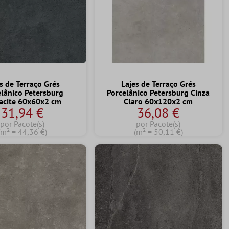
s de Terraço Grés
Lajes de Terraço Grés
lânico Petersburg
Porcelânico Petersburg Cinza
acite 60x60x2 cm
Claro 60x120x2 cm
31,94 €
36,08 €
por Pacote(s)
por Pacote(s)
(m² = 44,36 €)
(m² = 50,11 €)