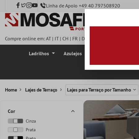
Linha de Apoio +49 40 797508920
onteúdo principal
Compre online em:
AT
|
IT
|
CH
|
FR
|
DE
|
UK
|
CZ
|
SE
|
DK
|
BE
|
Ladrilhos
Azulejos
Azulejo Mosaico
Home
Lajes de Terraço
Lajes para Terraço por Tamanho
Cor
Cinza
Prata
Preto