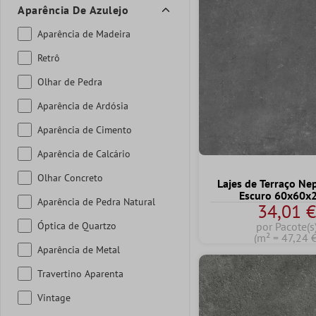
Aparência De Azulejo
Aparência de Madeira
Retrô
Olhar de Pedra
Aparência de Ardósia
Aparência de Cimento
Aparência de Calcário
Olhar Concreto
Lajes de Terraço Ne
Escuro 60x60x
Aparência de Pedra Natural
34,01 
Óptica de Quartzo
por Pacote(s
(m² = 47,24 €
Aparência de Metal
Travertino Aparenta
Vintage