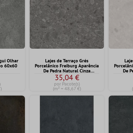
gui Olhar
Lajes de Terraço Grés
Laje
ro 60x60
Porcelânico Freiburg Aparência
Porcelân
De Pedra Natural Cinza
De P
€
35,04 €
60x60x2 cm
)
por Pacote(s)
)
(m² = 48,67 €)