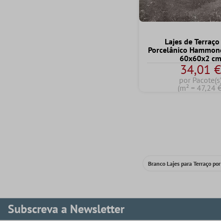
Lajes de Terraço
Porcelânico Hammo
60x60x2 c
34,01 
por Pacote(s
(m² = 47,24 €
Branco Lajes para Terraço p
Subscreva a Newsletter