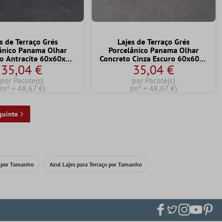
s de Terraço Grés
Lajes de Terraço Grés
ânico Panama Olhar
Porcelânico Panama Olhar
o Antracite 60x60x2
Concreto Cinza Escuro 60x60x2
35,04 €
35,04 €
cm
cm
por Pacote(s)
por Pacote(s)
(m² = 48,67 €)
(m² = 48,67 €)
guinte
o por Tamanho
Azul Lajes para Terraço por Tamanho