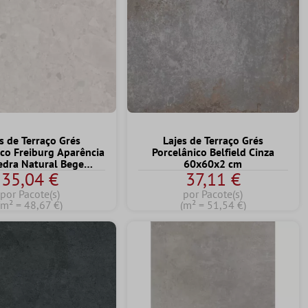
s de Terraço Grés
Lajes de Terraço Grés
ico Freiburg Aparência
Porcelânico Belfield Cinza
edra Natural Bege
60x60x2 cm
35,04 €
37,11 €
60x60x2 cm
por Pacote(s)
por Pacote(s)
(m² = 48,67 €)
(m² = 51,54 €)