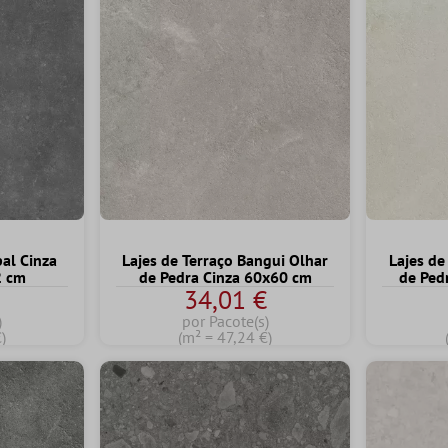
pal Cinza
Lajes de Terraço Bangui Olhar
Lajes de
2 cm
de Pedra Cinza 60x60 cm
de Ped
€
34,01 €
)
por Pacote(s)
)
(m² = 47,24 €)