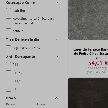
Colocação Como
Ladrilho
Revestimento cerâmico para
uso comercial
Azulejo
Tipo De Instalação
Argamassa Adesiva
Lajes de Terraço Ban
de Pedra Cinza Escu
Anti-Derrapante
cm
34,01 
R11
por Pacote(s
(m² = 47,24 €
R10/B
R11/C
R10
Preço
Mínimo
Máximo