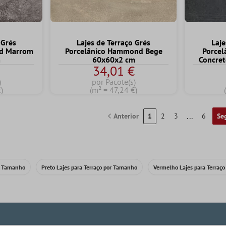
 Grés
Lajes de Terraço Grés
Laje
nd Marrom
Porcelânico Hammond Bege
Porcel
m
60x60x2 cm
Concret
€
34,01 €
)
por Pacote(s)
)
(m² = 47,24 €)
...
Anterior
1
2
3
6
Se
or Tamanho
Preto Lajes para Terraço por Tamanho
Vermelho Lajes para Terraç