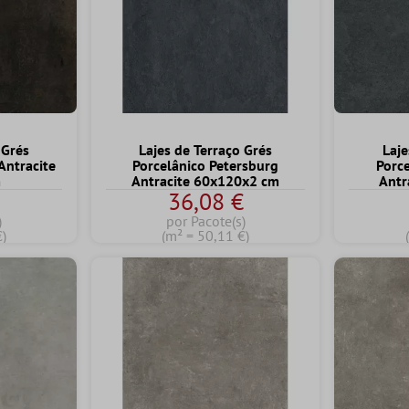
 Grés
Lajes de Terraço Grés
Laje
Antracite
Porcelânico Petersburg
Porce
m
Antracite 60x120x2 cm
Antr
36,08 €
)
por Pacote(s)
€)
(m² = 50,11 €)