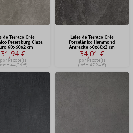
s de Terraço Grés
Lajes de Terraço Grés
nico Petersburg Cinza
Porcelânico Hammond
uro 60x60x2 cm
Antracite 60x60x2 cm
31,94 €
34,01 €
por Pacote(s)
por Pacote(s)
(m² = 44,36 €)
(m² = 47,24 €)