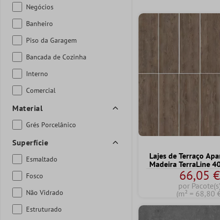
Negócios
Banheiro
Piso da Garagem
Bancada de Cozinha
Interno
Comercial
Material
Grés Porcelânico
Superfície
Lajes de Terraço Apa
Esmaltado
Madeira TerraLine 
66,05 
Fosco
por Pacote(s
Não Vidrado
(m² = 68,80 
Estruturado