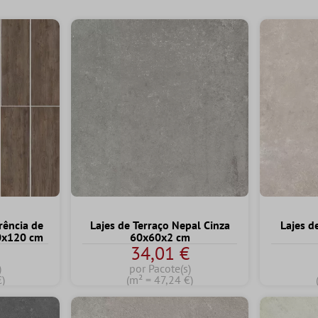
rência de
Lajes de Terraço Nepal Cinza
Lajes d
40x120 cm
60x60x2 cm
€
34,01 €
)
por Pacote(s)
€)
(m² = 47,24 €)