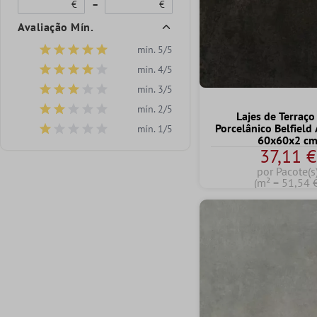
€
–
€
Avaliação Mín.
mín. 5/5
Adicionar filtro: Classificação mínima de 5 de 5 estrelas
mín. 4/5
Adicionar filtro: Classificação mínima de 4 de 5 estrelas
mín. 3/5
Adicionar filtro: Classificação mínima de 3 de 5 estrelas
mín. 2/5
Adicionar filtro: Classificação mínima de 2 de 5 estrelas
Lajes de Terraço
Porcelânico Belfield 
mín. 1/5
Adicionar filtro: Classificação mínima de 1 de 5 estrelas
60x60x2 c
37,11 €
por Pacote(s
(m² = 51,54 