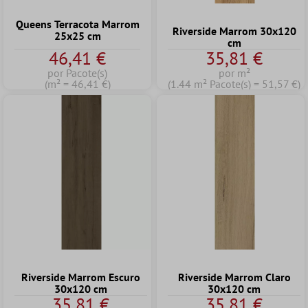
Queens Terracota Marrom
Riverside Marrom 30x120
25x25 cm
cm
46,41 €
35,81 €
por Pacote(s)
por m²
(m² = 46,41 €)
(1.44 m² Pacote(s) = 51,57 €)
Riverside Marrom Escuro
Riverside Marrom Claro
30x120 cm
30x120 cm
35,81 €
35,81 €