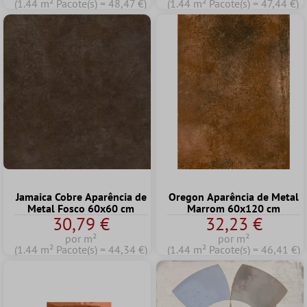
(1.44 m² Pacote(s) = 48,47 €)
(1.44 m² Pacote(s) = 47,44 €)
Jamaica Cobre Aparência de
Oregon Aparência de Metal
Metal Fosco 60x60 cm
Marrom 60x120 cm
30,79 €
32,23 €
por m²
por m²
(1.44 m² Pacote(s) = 44,34 €)
(1.44 m² Pacote(s) = 46,41 €)