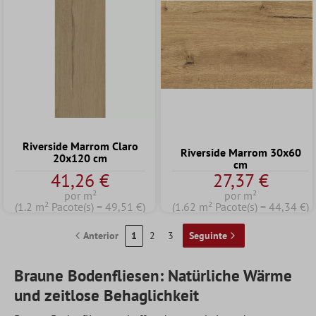
Riverside Marrom Claro
Riverside Marrom 30x60
20x120 cm
cm
41,26 €
27,37 €
por m²
por m²
(1.2 m² Pacote(s) = 49,51 €)
(1.62 m² Pacote(s) = 44,34 €)
Anterior
1
2
3
Seguinte
Braune Bodenfliesen: Natürliche Wärme
und zeitlose Behaglichkeit