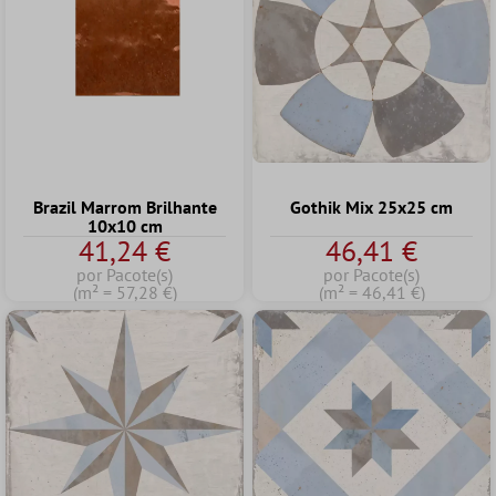
Brazil Marrom Brilhante
Gothik Mix 25x25 cm
10x10 cm
41,24 €
46,41 €
por Pacote(s)
por Pacote(s)
(m² = 57,28 €)
(m² = 46,41 €)