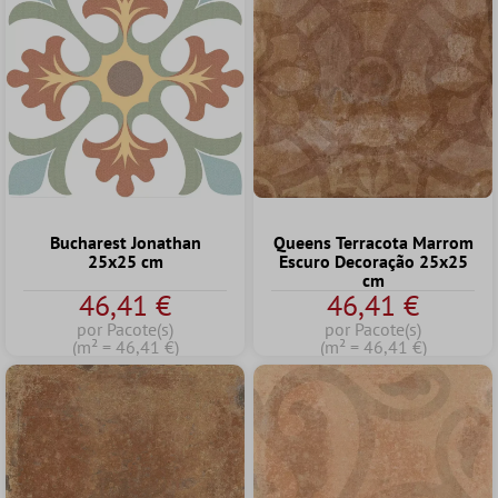
Bucharest Jonathan
Queens Terracota Marrom
25x25 cm
Escuro Decoração 25x25
cm
46,41 €
46,41 €
por Pacote(s)
por Pacote(s)
(m² = 46,41 €)
(m² = 46,41 €)