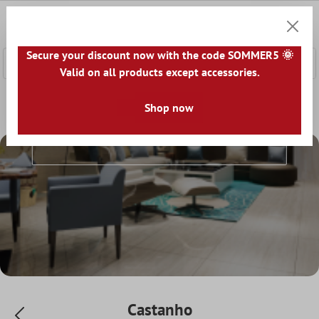
onteúdo principal
0
Carrin
Secure your discount now with the code SOMMER5 🌞
Valid on all products except accessories.
Home
Ladrilhos
Cor
Shop now
Castanho
Castanho
Castanho