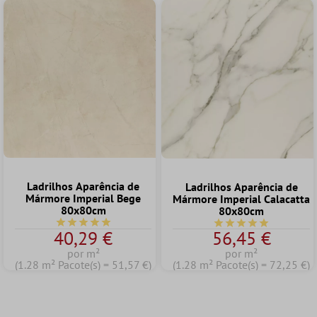
Ladrilhos Aparência de
Ladrilhos Aparência de
Mármore Imperial Bege
Mármore Imperial Calacatta
80x80cm
80x80cm
Classificação média de 5 de 5 estrelas
Classificação média d
40,29 €
56,45 €
por m²
por m²
(1.28 m² Pacote(s) = 51,57 €)
(1.28 m² Pacote(s) = 72,25 €)