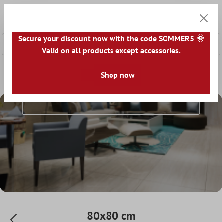
onteúdo principal
0
Carrin
Secure your discount now with the code SOMMER5 🌞
Valid on all products except accessories.
Home
Ladrilhos
Formato
Shop now
80x80 cm
80x80 Cm
80x80 cm