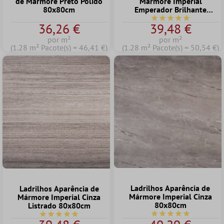
de Mármore Preto Polido
Mármore Imperial
80x80cm
Emperador Brilhante
80x80cm
Classificação média d
36,26 €
39,48 €
por m²
por m²
(1.28 m² Pacote(s) = 46,41 €)
(1.28 m² Pacote(s) = 50,54 €)
Ladrilhos Aparência de
Ladrilhos Aparência de
Mármore Imperial Cinza
Mármore Imperial Cinza
80x80cm
Listrado 80x80cm
Classificação média d
Classificação média de 5 de 5 estrelas