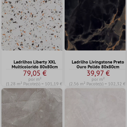
Ladrilhos Liberty XXL
Ladrilho Livingstone Preto
Multicolorido 80x80cm
Ouro Polido 80x80cm
79,05 €
39,97 €
por m²
por m²
(1.28 m² Pacote(s) = 101,19 €)
(2.56 m² Pacote(s) = 102,32 €)