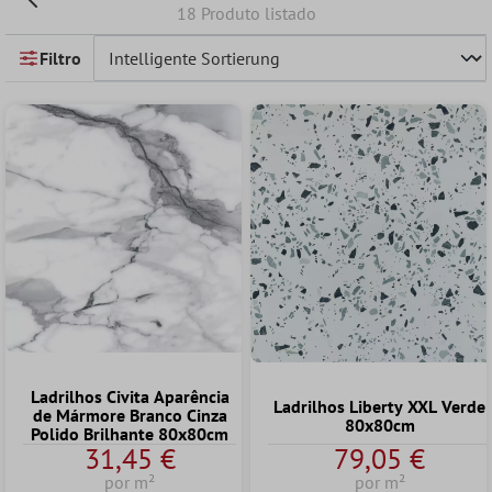
18 Produto listado
Filtro
Ladrilhos Civita Aparência
Ladrilhos Liberty XXL Verde
de Mármore Branco Cinza
80x80cm
Polido Brilhante 80x80cm
31,45 €
79,05 €
por m²
por m²