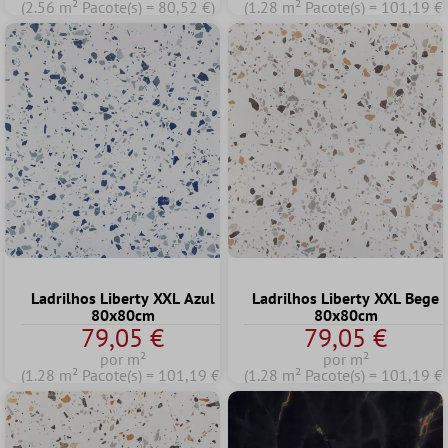
(2.56 m² Pacote(s) = 80,52 €)
(1.28 m² Pacote(s) = 101,19 €)
Ladrilhos Liberty XXL Azul
Ladrilhos Liberty XXL Bege
80x80cm
80x80cm
79,05 €
79,05 €
por m²
por m²
(1.28 m² Pacote(s) = 101,19 €)
(1.28 m² Pacote(s) = 101,19 €)