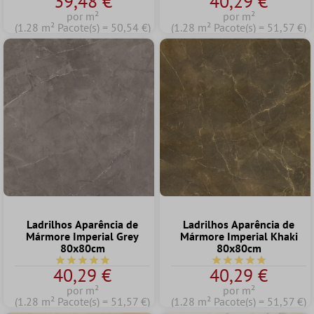
39,48 €
40,29 €
por m²
por m²
(1.28 m² Pacote(s) = 50,54 €)
(1.28 m² Pacote(s) = 51,57 €)
Ladrilhos Aparência de
Ladrilhos Aparência de
Mármore Imperial Grey
Mármore Imperial Khaki
80x80cm
80x80cm
Classificação média de 5 de 5 estrelas
Classificação média d
40,29 €
40,29 €
por m²
por m²
(1.28 m² Pacote(s) = 51,57 €)
(1.28 m² Pacote(s) = 51,57 €)