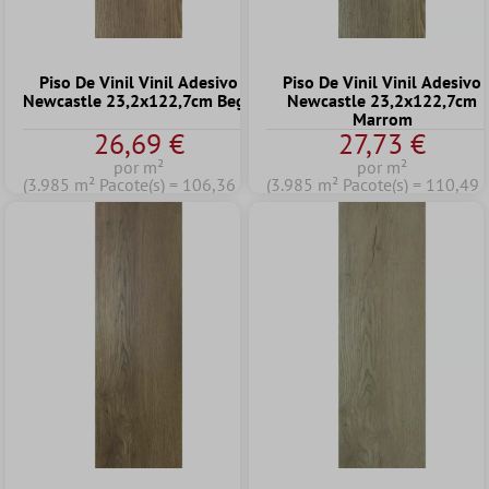
Piso De Vinil Vinil Adesivo
Piso De Vinil Vinil Adesivo
Newcastle 23,2x122,7cm Bege
Newcastle 23,2x122,7cm
Marrom
26,69 €
27,73 €
por m²
por m²
(3.985 m² Pacote(s) = 106,36 €)
(3.985 m² Pacote(s) = 110,49 