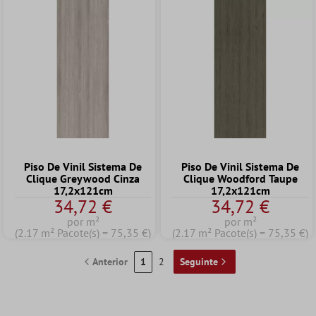
Piso De Vinil Sistema De
Piso De Vinil Sistema De
Clique Greywood Cinza
Clique Woodford Taupe
17,2x121cm
17,2x121cm
34,72 €
34,72 €
por m²
por m²
(2.17 m² Pacote(s) = 75,35 €)
(2.17 m² Pacote(s) = 75,35 €)
Anterior
1
2
Seguinte