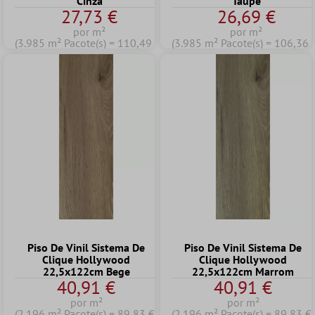
Cinza
Taupe
27,73 €
26,69 €
por m²
por m²
(3.985 m² Pacote(s) = 110,49 €)
(3.985 m² Pacote(s) = 106,36 
Piso De Vinil Sistema De
Piso De Vinil Sistema De
Clique Hollywood
Clique Hollywood
22,5x122cm Bege
22,5x122cm Marrom
40,91 €
40,91 €
por m²
por m²
(2.196 m² Pacote(s) = 89,83 €)
(2.196 m² Pacote(s) = 89,83 €)