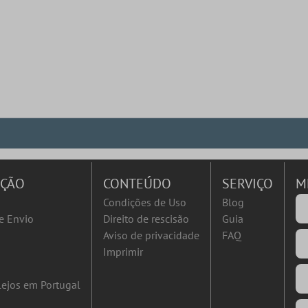
AÇÃO
CONTEÚDO
SERVIÇO
M
Condições de Uso
Blog
e Envio
Direito de rescisão
Guia
Aviso de privacidade
FAQ
Imprimir
ejos em Portugal