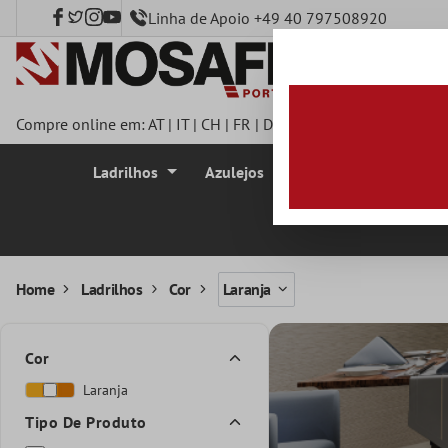
Linha de Apoio +49 40 797508920
onteúdo principal
Compre online em:
AT
|
IT
|
CH
|
FR
|
DE
|
UK
|
CZ
|
SE
|
DK
|
BE
|
Ladrilhos
Azulejos
Azulejo Mosaico
Home
Ladrilhos
Cor
Laranja
Cor
Laranja
Tipo De Produto