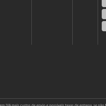
uem IVA mais
custos de envio
e possíveis taxas de entrega, se não f