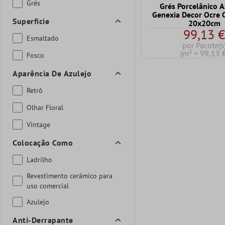
Grés
Grés Porcelânico A
Genexia Decor Ocre
Superfície
20x20cm
99,13 
Esmaltado
por Pacote(s
(m² = 99,13 
Fosco
Aparência De Azulejo
Retrô
Olhar Floral
Vintage
Colocação Como
Ladrilho
Revestimento cerâmico para
uso comercial
Azulejo
Anti-Derrapante