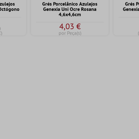
zulejos
Grés Porcelânico Azulejos
Grés P
 Octógono
Genexia Uni Ocre Rosana
Genexi
4,6x4,6cm
€
4,03 €
)
€)
por Peça(s)