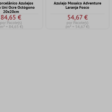
orcelânico Azulejos
Azulejo Mosaico Adventure
a Uni Ocre Octógono
Laranja Fosco
20x20cm
84,65 €
54,67 €
por Pacote(s)
por Pacote(s)
(m² = 84,65 €)
(m² = 54,67 €)