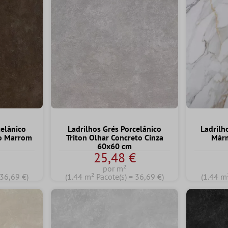
celânico
Ladrilhos Grés Porcelânico
Ladrilh
to Marrom
Triton Olhar Concreto Cinza
Márm
60x60 cm
€
25,48 €
por m²
 36,69 €)
(1.44 m² Pacote(s) = 36,69 €)
(1.44 m