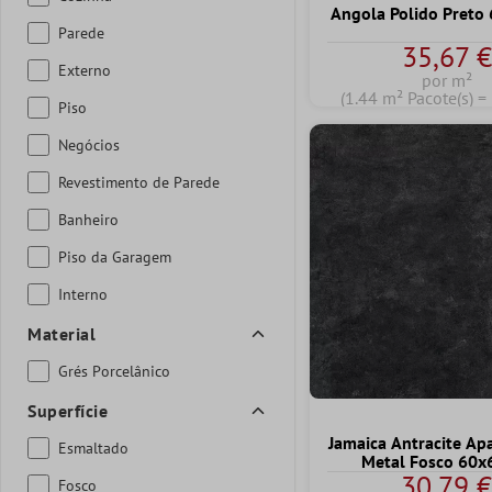
Angola Polido Preto
Parede
35,67 €
Externo
por m²
(1.44 m² Pacote(s) =
Piso
Negócios
Revestimento de Parede
Banheiro
Piso da Garagem
Interno
Material
Grés Porcelânico
Superfície
Jamaica Antracite Ap
Esmaltado
Metal Fosco 60x
30,79 
Fosco