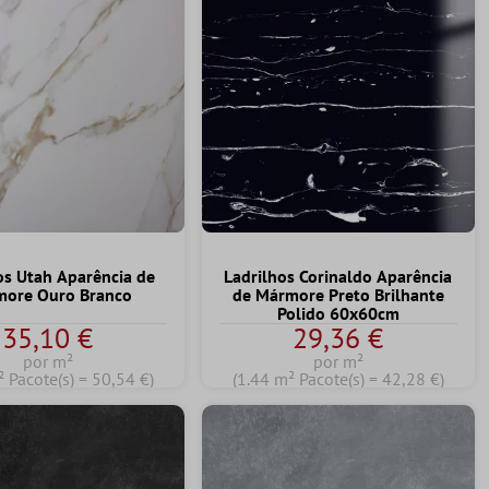
os Utah Aparência de
Ladrilhos Corinaldo Aparência
ore Ouro Branco
de Mármore Preto Brilhante
Polido 60x60cm
35,10 €
29,36 €
por m²
por m²
² Pacote(s) = 50,54 €)
(1.44 m² Pacote(s) = 42,28 €)