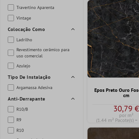
Travertino Aparenta
Vintage
Colocação Como
Ladrilho
Revestimento cerâmico para
uso comercial
Azulejo
Tipo De Instalação
Argamassa Adesiva
Epos Preto Ouro Fo
cm
Anti-Derrapante
30,79 
R10/B
por m²
R9
(1.44 m² Pacote(s) =
R10