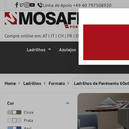
Linha de Apoio +49 40 797508920
onteúdo principal
Compre online em:
AT
|
IT
|
CH
|
FR
|
DE
|
UK
|
CZ
|
SE
|
DK
|
BE
|
Ladrilhos
Azulejos
Azulejo Mosaico
Home
Ladrilhos
Formato
Ladrilhos de Pavimento 60x
Cor
Cinza
Prata
Azul