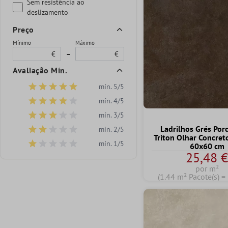
Sem resistência ao
deslizamento
Preço
Mínimo
Máximo
€
–
€
Avaliação Mín.
mín. 5/5
Adicionar filtro: Classificação mínima de 5 de 5 estrelas
mín. 4/5
Adicionar filtro: Classificação mínima de 4 de 5 estrelas
mín. 3/5
Adicionar filtro: Classificação mínima de 3 de 5 estrelas
Ladrilhos Grés Por
mín. 2/5
Adicionar filtro: Classificação mínima de 2 de 5 estrelas
Triton Olhar Concre
mín. 1/5
60x60 cm
Adicionar filtro: Classificação mínima de 1 de 5 estrelas
25,48 
por m²
(1.44 m² Pacote(s) =