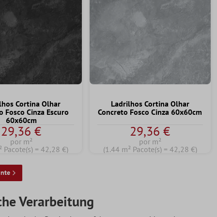
lhos Cortina Olhar
Ladrilhos Cortina Olhar
o Fosco Cinza Escuro
Concreto Fosco Cinza 60x60cm
60x60cm
29,36 €
29,36 €
por m²
por m²
² Pacote(s) = 42,28 €)
(1.44 m² Pacote(s) = 42,28 €)
inte
che Verarbeitung