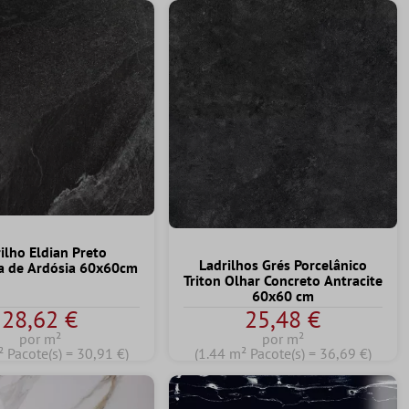
ilho Eldian Preto
Ladrilhos Grés Porcelânico
a de Ardósia 60x60cm
Triton Olhar Concreto Antracite
60x60 cm
28,62 €
25,48 €
por m²
por m²
² Pacote(s) = 30,91 €)
(1.44 m² Pacote(s) = 36,69 €)