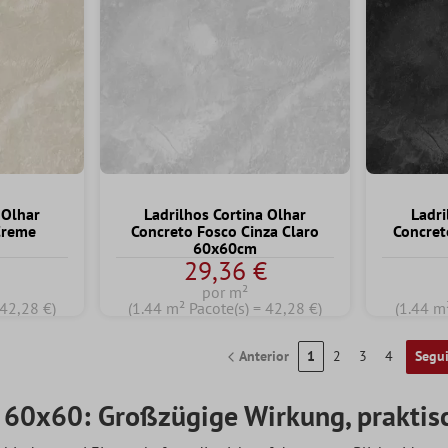
 Olhar
Ladrilhos Cortina Olhar
Ladri
Creme
Concreto Fosco Cinza Claro
Concret
60x60cm
€
29,36 €
por m²
 42,28 €)
(1.44 m² Pacote(s) = 42,28 €)
(1.44 m
Anterior
1
2
3
4
Segu
 60x60: Großzügige Wirkung, praktis