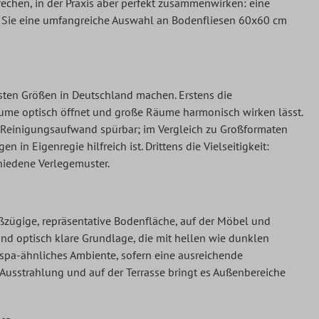
rechen, in der Praxis aber perfekt zusammenwirken: eine
Sie eine umfangreiche Auswahl an Bodenfliesen 60x60 cm
testen Größen in Deutschland machen. Erstens die
ume optisch öffnet und große Räume harmonisch wirken lässt.
 Reinigungsaufwand spürbar; im Vergleich zu Großformaten
n Eigenregie hilfreich ist. Drittens die Vielseitigkeit:
hiedene Verlegemuster.
ßzügige, repräsentative Bodenfläche, auf der Möbel und
nd optisch klare Grundlage, die mit hellen wie dunklen
spa-ähnliches Ambiente, sofern eine ausreichende
usstrahlung und auf der Terrasse bringt es Außenbereiche