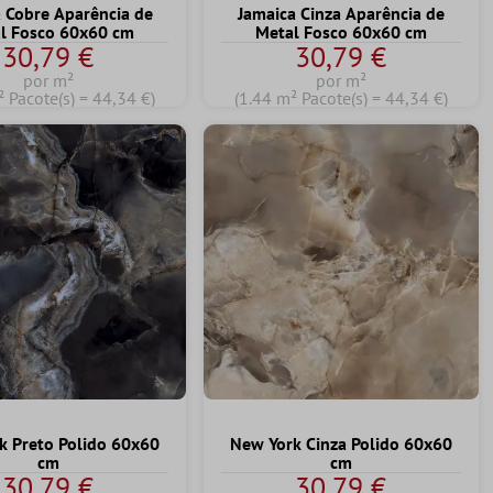
 Cobre Aparência de
Jamaica Cinza Aparência de
l Fosco 60x60 cm
Metal Fosco 60x60 cm
30,79 €
30,79 €
por m²
por m²
² Pacote(s) = 44,34 €)
(1.44 m² Pacote(s) = 44,34 €)
k Preto Polido 60x60
New York Cinza Polido 60x60
cm
cm
30,79 €
30,79 €