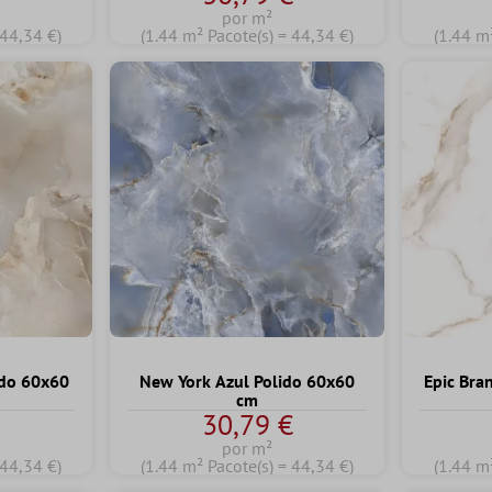
por m²
 44,34 €)
(1.44 m² Pacote(s) = 44,34 €)
(1.44 m
ido 60x60
New York Azul Polido 60x60
Epic Bra
cm
€
30,79 €
por m²
 44,34 €)
(1.44 m² Pacote(s) = 44,34 €)
(1.44 m