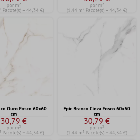
por m²
por m²
² Pacote(s) = 44,34 €)
(1.44 m² Pacote(s) = 44,34 €)
nco Ouro Fosco 60x60
Epic Branco Cinza Fosco 60x60
cm
cm
30,79 €
30,79 €
por m²
por m²
² Pacote(s) = 44,34 €)
(1.44 m² Pacote(s) = 44,34 €)