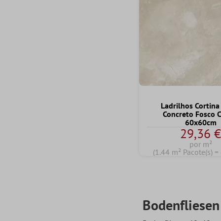
Ladrilhos Cortina
Concreto Fosco 
60x60cm
29,36 
por m²
(1.44 m² Pacote(s) =
Bodenfliesen