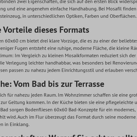
binden zwei Eigenschaften, die sich auf den ersten Blick widersp
g und eine angenehm einfache Handhabung. Bei Mosafil finden 
teinzeug, in unterschiedlichen Optiken, Farben und Oberflächen.
 Vorteile dieses Formats
sen
60x60 cm bietet drei klare Vorzüge, die es zu einer der belieb
iger Fugen entsteht eine ruhige, moderne Fläche, die kleine Rä
mum: Im Vergleich zu kleinen Mosaikformaten reduziert sich der
e Verlegung leichter handhabbar, was besonders bei Renovierungen i
sen passen zu nahezu jedem Einrichtungsstil und erlauben versc
he: Vom Bad bis zur Terrasse
ich für nahezu jeden Raum. Im Wohnzimmer schaffen sie eine gro
zur Geltung kommen. In der Küche bieten sie eine pflegeleichte u
 Bad sorgen Bodenfliesen 60x60 Bad-Konzepte für ein modernes, 
 wird. Auch im Flur überzeugt das Format durch seine moderne A
n in Einklang.