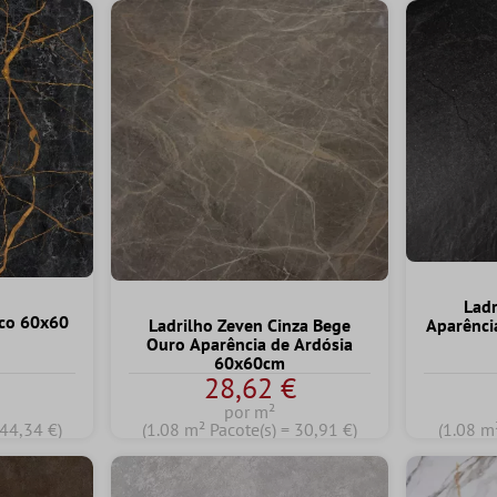
Ladr
sco 60x60
Ladrilho Zeven Cinza Bege
Aparênci
Ouro Aparência de Ardósia
60x60cm
€
28,62 €
por m²
 44,34 €)
(1.08 m² Pacote(s) = 30,91 €)
(1.08 m