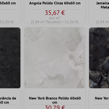
 60x60 cm
Angola Polido Cinza 60x60 cm
Jamaica
Meta
35,67 €
por m²
 51,36 €)
(1.44 m² Pacote(s) = 51,36 €)
(1.44 m
arência de
New York Branco Polido 60x60
New Yor
60 cm
cm
€
30,79 €