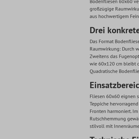
Bodenfliesen 60x60 ver
großzügige Raumwirkun
aus hochwertigem Feins
Drei konkrete
Das Format
Bodenflie
Raumwirkung: Durch wen
Zweitens das Fugenopti
wie 60x120 cm bleibt di
Quadratische Bodenflie
Einsatzbereic
Fliesen 60x60 eignen s
Teppiche hervorragend 
Fronten harmoniert. Im
Rutschhemmung gewählt
stilvoll mit Innenräume