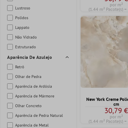
por m²
Lustroso
(1.44 m² Pacote(s) =
Polidos
Lappato
Não Vidrado
Estruturado
Aparência De Azulejo
Retrô
Olhar de Pedra
Aparência de Ardósia
Aparência de Mármore
New York Creme Pol
cm
Olhar Concreto
30,79 
Aparência de Pedra Natural
por m²
(1.44 m² Pacote(s) =
Aparência de Metal