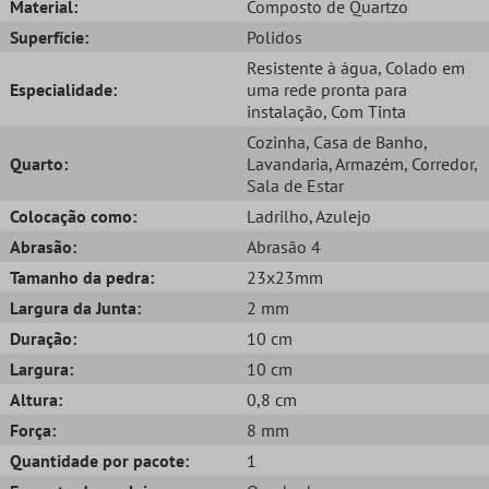
Material:
Composto de Quartzo
Superfície:
Polidos
Resistente à água
, Colado em
Especialidade:
uma rede pronta para
instalação
, Com Tinta
Cozinha
, Casa de Banho
,
Quarto:
Lavandaria
, Armazém
, Corredor
,
Sala de Estar
Colocação como:
Ladrilho
, Azulejo
Abrasão:
Abrasão 4
Tamanho da pedra:
23x23mm
Largura da Junta:
2 mm
Duração:
10 cm
Largura:
10 cm
Altura:
0,8 cm
Força:
8 mm
Quantidade por pacote:
1