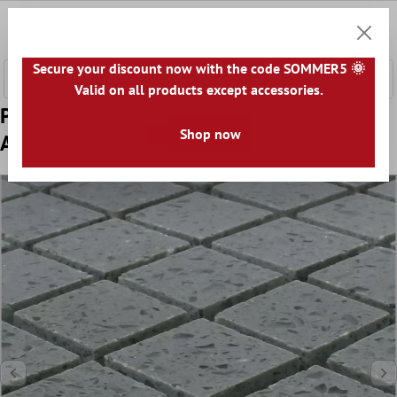
onteúdo principal
0
Carrin
Secure your discount now with the code SOMMER5 🌞
Valid on all products except accessories.
Padrão de Azulejo Mosaico Quartzito Pedra
Shop now
Artificial Cinza