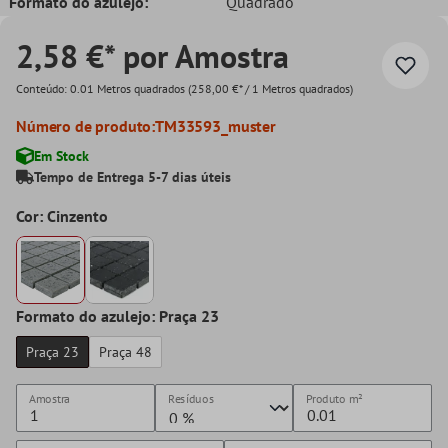
Formato do azulejo:
Quadrado
2,58 €* por Amostra
Conteúdo:
0.01 Metros quadrados
(258,00 €* / 1 Metros quadrados)
Número de produto:
TM33593_muster
Em Stock
Tempo de Entrega 5-7 dias úteis
Cor: Cinzento
Formato do azulejo: Praça 23
Praça 23
Praça 48
Amostra
Resíduos
Produto
m²