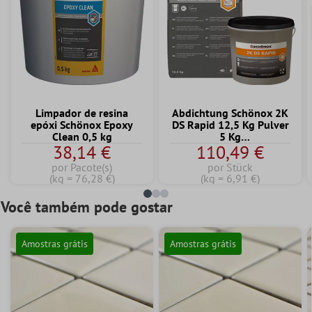
Limpador de resina
Abdichtung Schönox 2K
epóxi Schönox Epoxy
DS Rapid 12,5 Kg Pulver
Clean 0,5 kg
5 Kg
38,14 €
110,49 €
Dispersionskomponente
por Pacote(s)
por Stück
(kg = 76,28 €)
(kg = 6,91 €)
Você também pode gostar
Amostras grátis
Amostras grátis