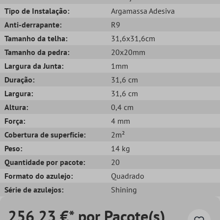
Tipo de Instalação:
Argamassa Adesiva
Anti-derrapante:
R9
Tamanho da telha:
31,6x31,6cm
Tamanho da pedra:
20x20mm
Largura da Junta:
1mm
Duração:
31,6 cm
Largura:
31,6 cm
Altura:
0,4 cm
Força:
4 mm
Cobertura de superfície:
2m²
Peso:
14 kg
Quantidade por pacote:
20
Formato do azulejo:
Quadrado
Série de azulejos:
Shining
256,23 €* por Pacote(s)