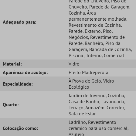
Parede do Chuveiro
, Piso do
Chuveiro
, Parede da Garagem
,
Cozinha
, Área
permanentemente molhada
,
Adequado para:
Revestimento de Cozinha
,
Parede
, Externo
, Piso
,
Negócios
, Revestimento de
Parede
, Banheiro
, Piso da
Garagem
, Bancada de Cozinha
,
Piscina
, Interno
, Comercial
Material:
Vidro
Aparência de azulejo:
Efeito Madrepérola
À Prova de Gelo
, Vidro
Especialidade:
Ecológico
Jardim de Inverno
, Cozinha
,
Casa de Banho
, Lavandaria
,
Quarto:
Terraço
, Armazém
, Corredor
,
Sala de Estar
Ladrilho
, Revestimento
Colocação como:
cerâmico para uso comercial
,
Azulejo