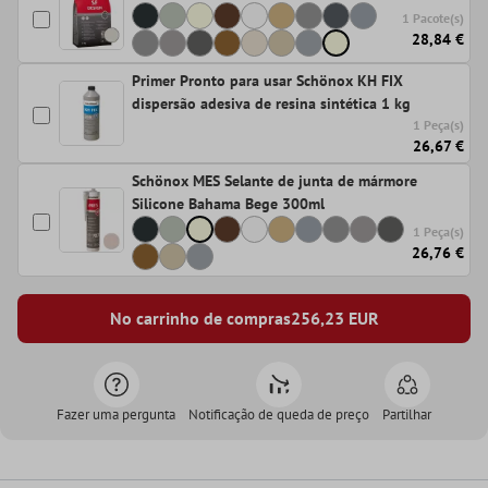
1 Pacote(s)
28,84 €
Primer Pronto para usar Schönox KH FIX
dispersão adesiva de resina sintética 1 kg
1 Peça(s)
26,67 €
Schönox MES Selante de junta de mármore
Silicone Bahama Bege 300ml
1 Peça(s)
26,76 €
No carrinho de compras
256,23
EUR
Fazer uma pergunta
Notificação de queda de preço
Partilhar