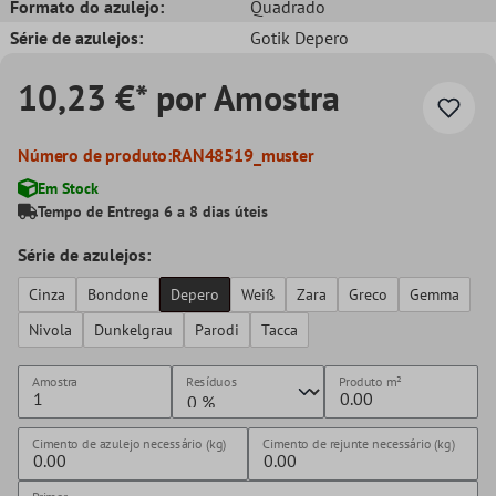
Formato do azulejo:
Quadrado
Série de azulejos:
Gotik Depero
10,23 €* por Amostra
Número de produto:
RAN48519_muster
Em Stock
Tempo de Entrega 6 a 8 dias úteis
Série de azulejos:
Cinza
Bondone
Depero
Weiß
Zara
Greco
Gemma
Nivola
Dunkelgrau
Parodi
Tacca
Amostra
Resíduos
Produto
m²
Cimento de azulejo necessário (kg)
Cimento de rejunte necessário (kg)