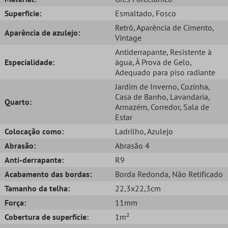
Superfície:
Esmaltado
, Fosco
Retrô
, Aparência de Cimento
,
Aparência de azulejo:
Vintage
Antiderrapante
, Resistente à
Especialidade:
água
, À Prova de Gelo
,
Adequado para piso radiante
Jardim de Inverno
, Cozinha
,
Casa de Banho
, Lavandaria
,
Quarto:
Armazém
, Corredor
, Sala de
Estar
Colocação como:
Ladrilho
, Azulejo
Abrasão:
Abrasão 4
Anti-derrapante:
R9
Acabamento das bordas:
Borda Redonda
, Não Retificado
Tamanho da telha:
22,3x22,3cm
Força:
11mm
Cobertura de superfície:
1m²