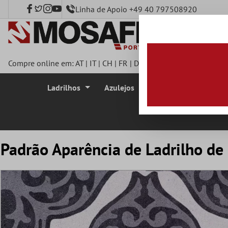
Linha de Apoio +49 40 797508920
onteúdo principal
Compre online em:
AT
|
IT
|
CH
|
FR
|
DE
|
UK
|
CZ
|
SE
|
DK
|
BE
|
Ladrilhos
Azulejos
Azulejo Mosaico
Padrão Aparência de Ladrilho de