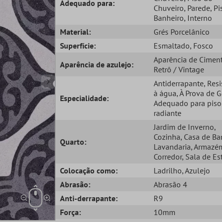
Adequado para:
Chuveiro
, Parede
, Pi
Banheiro
, Interno
Material:
Grés Porcelânico
Superfície:
Esmaltado
, Fosco
Aparência de Cimen
Aparência de azulejo:
Retrô / Vintage
Antiderrapante
, Res
à água
, À Prova de 
Especialidade:
Adequado para piso
radiante
Jardim de Inverno
,
Cozinha
, Casa de B
Quarto:
Lavandaria
, Armazé
Corredor
, Sala de Es
Colocação como:
Ladrilho
, Azulejo
Abrasão:
Abrasão 4
Anti-derrapante:
R9
Força:
10mm