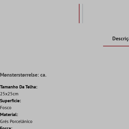
Descri
Mønsterstørrelse: ca.
Tamanho Da Telha:
25x25cm
Superfície:
Fosco
Material:
Grés Porcelânico
Força: