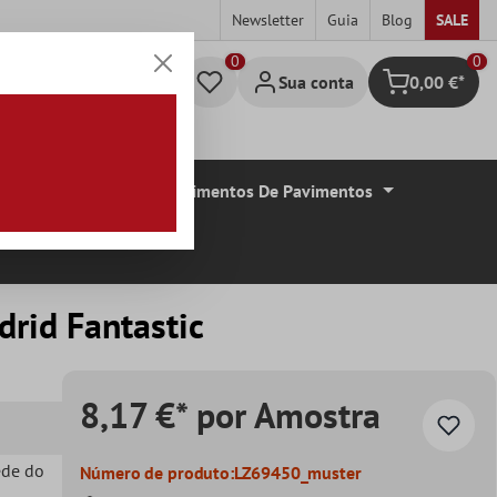
Newsletter
Guia
Blog
SALE
0
Sua conta
0,00 €*
Carrinho de c
De Azulejos
Revestimentos De Pavimentos
rid Fantastic
8,17 €* por Amostra
ede do
Número de produto:
LZ69450_muster