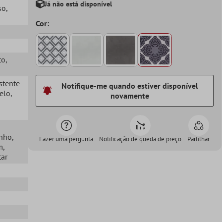
Já não está disponível
so
,
Cor:
to
,
istente
Notifique-me quando estiver disponível
Gelo
,
novamente
anho
,
Fazer uma pergunta
Notificação de queda de preço
Partilhar
m
,
tar