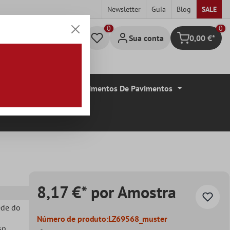
Newsletter
Guia
Blog
SALE
0
Sua conta
0,00 €*
Carrinho de c
De Azulejos
Revestimentos De Pavimentos
8,17 €* por Amostra
ede do
Número de produto:
LZ69568_muster
so
,