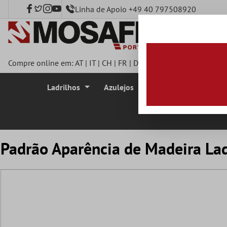
Linha de Apoio +49 40 797508920
onteúdo principal
Compre online em:
AT
|
IT
|
CH
|
FR
|
DE
|
UK
|
CZ
|
SE
|
DK
|
BE
|
Ladrilhos
Azulejos
Azulejo Mosaico
Padrão Aparência de Madeira Lad