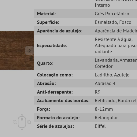
Interno
Material:
Grés Porcelânico
Superfície:
Esmaltado
, Fosco
Aparência de azulejo:
Aparência de Madei
Resistente à água
,
Especialidade:
Adequado para piso
radiante
Lavandaria
, Armazé
Quarto:
Corredor
Colocação como:
Ladrilho
, Azulejo
Abrasão:
Abrasão 4
Anti-derrapante:
R9
Acabamento das bordas:
Retificado
, Borda re
Força:
8-12mm
Formato do azulejo:
Retangular
Série de azulejos:
Eiffel