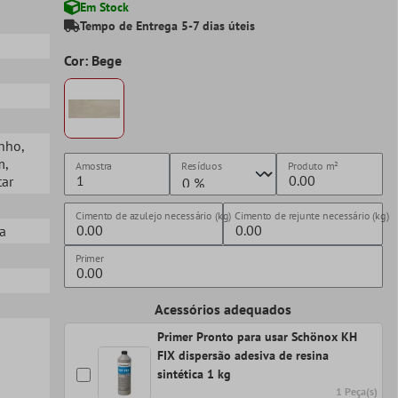
Em Stock
Tempo de Entrega 5-7 dias úteis
Cor: Bege
anho
,
m
,
Amostra
Resíduos
Produto
m²
tar
Cimento de azulejo necessário (kg)
Cimento de rejunte necessário (kg)
ta
Primer
Acessórios adequados
Primer Pronto para usar Schönox KH
FIX dispersão adesiva de resina
sintética 1 kg
1 Peça(s)