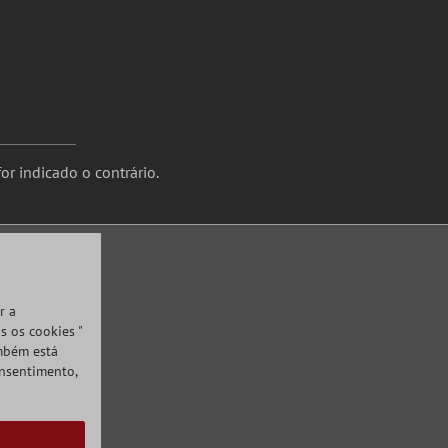
or indicado o contrário.
r a
s os cookies "
ambém está
onsentimento,