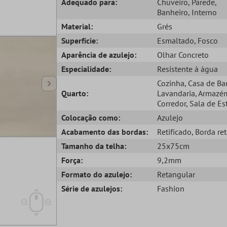
Adequado para:
Chuveiro
, Parede
,
Banheiro
, Interno
Material:
Grés
Superfície:
Esmaltado
, Fosco
Aparência de azulejo:
Olhar Concreto
Especialidade:
Resistente à água
Cozinha
, Casa de B
Quarto:
Lavandaria
, Armazé
Corredor
, Sala de Es
Colocação como:
Azulejo
Acabamento das bordas:
Retificado
, Borda re
Tamanho da telha:
25x75cm
Força:
9,2mm
Formato do azulejo:
Retangular
Série de azulejos:
Fashion