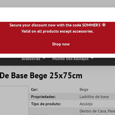
Secure your discount now with the code SOMMER5 🌞
Valid on all products except accessories.
NL
|
IE
|
ES
|
PL
|
PT
|
FI
|
GR
|
RO
|
NO
|
HU
|
BG
|
HR
|
LU
Shop now
Ladrilhos De Pedra Natural
Lajes De Terraço
Bordas 
Acessórias
Mundo Dos Azulejos
o De Base Bege 25x75cm
Cor:
Bege
Propriedades:
Ladrilho de base
Tipo de produto:
Azulejo
Dentro de Casa
, Par