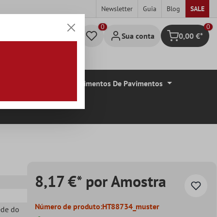
Newsletter
Guia
Blog
SALE
0
Sua conta
0,00 €*
Carrinho de c
De Azulejos
Revestimentos De Pavimentos
8,17 €* por Amostra
Número de produto:
HT88734_muster
ede do