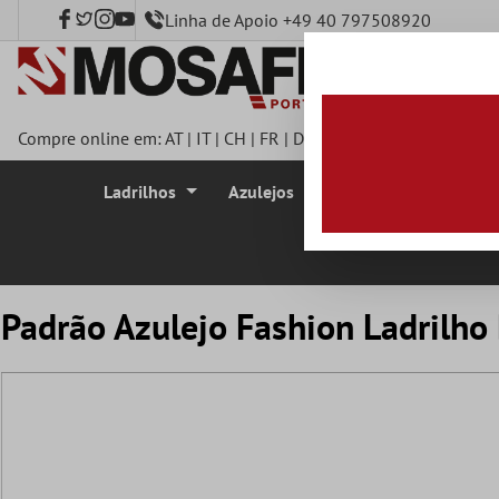
Linha de Apoio +49 40 797508920
onteúdo principal
Compre online em:
AT
|
IT
|
CH
|
FR
|
DE
|
UK
|
CZ
|
SE
|
DK
|
BE
|
Ladrilhos
Azulejos
Azulejo Mosaico
Padrão Azulejo Fashion Ladrilh