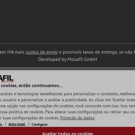
uem IVA mais
custos de envio
e possíveis taxas de entrega, se não f
Developed by Mosafil GmbH
 cookies, então continuamos...
 cookies e tecnologias semelhantes para personalizar o conteúdo, melhora
 usuário e personalizar e avaliar a publicidade. Ao clicar em "Aceitar todo
ma opção nas configurações de cookies, você concorda com isso. Isso t
ossa política de cookies. Para alterar suas configurações ou retirar seu c
ar suas configurações de cookies.
Proteção de dados
os
Aviso legal
Configurar
Aceitar todos os cookies