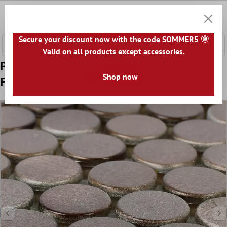
onteúdo principal
0
Carrin
Secure your discount now with the code SOMMER5 🌞
Valid on all products except accessories.
Padrão de Azulejo Mosaico Alumínio Metal
Shop now
Fantom Botão Bronze