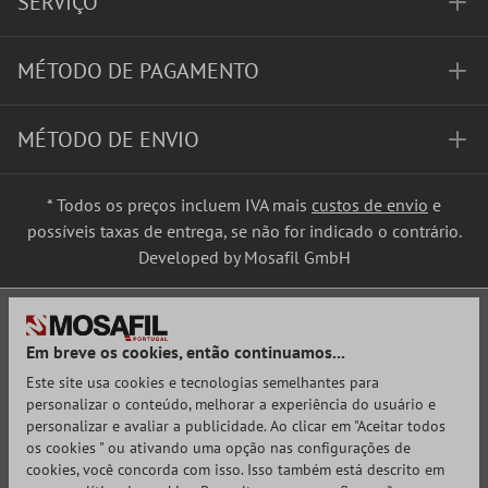
SERVIÇO
MÉTODO DE PAGAMENTO
MÉTODO DE ENVIO
* Todos os preços incluem IVA mais
custos de envio
e
possíveis taxas de entrega, se não for indicado o contrário.
Developed by Mosafil GmbH
Em breve os cookies, então continuamos...
Este site usa cookies e tecnologias semelhantes para
personalizar o conteúdo, melhorar a experiência do usuário e
personalizar e avaliar a publicidade. Ao clicar em "Aceitar todos
os cookies " ou ativando uma opção nas configurações de
cookies, você concorda com isso. Isso também está descrito em