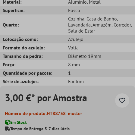
Material:
Alumínio
, Metal
Superfície:
Fosco
Cozinha
, Casa de Banho
,
Quarto:
Lavandaria
, Armazém
, Corredor
,
Sala de Estar
Colocação como:
Azulejo
Formato do azulejo:
Volta
Tamanho da pedra:
Diâmetro 19mm
Força:
8 mm
Quantidade por pacote:
1
Série de azulejos:
Fantom
3,00 €* por Amostra
Número de produto:
HT88738_muster
Em Stock
Tempo de Entrega 5-7 dias úteis