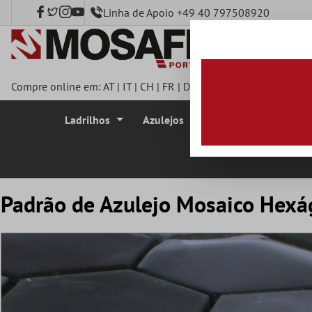
Linha de Apoio +49 40 797508920
onteúdo principal
Compre online em:
AT
|
IT
|
CH
|
FR
|
DE
|
UK
|
CZ
|
SE
|
DK
|
BE
|
Ladrilhos
Azulejos
Azulejo Mosaico
Padrão de Azulejo Mosaico Hexá