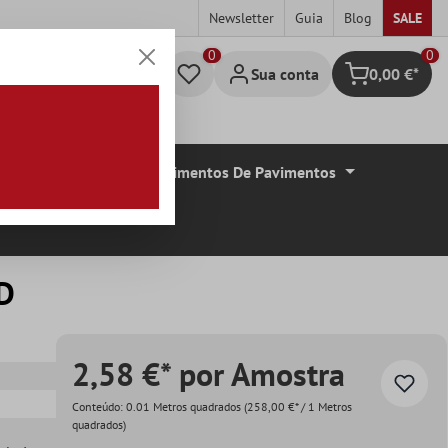
Newsletter
Guia
Blog
SALE
0
Sua conta
0,00 €*
Carrinho de c
De Azulejos
Revestimentos De Pavimentos
3D
2,58 €* por Amostra
Conteúdo:
0.01 Metros quadrados
(258,00 €* / 1 Metros
quadrados)