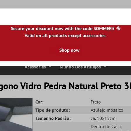
Secure your discount now with the code SOMMER5 🌞
Valid on all products except accessories.
NL
|
IE
|
ES
|
PL
|
PT
|
FI
|
GR
|
RO
|
NO
|
HU
|
BG
|
HR
|
LU
Shop now
Ladrilhos De Pedra Natural
Lajes De Terraço
Bordas 
Acessórias
Mundo Dos Azulejos
gono Vidro Pedra Natural Preto 
Cor:
Preto
Tipo de produto:
Azulejo mosaico
Tamanho Padrão:
ca. 10x15cm
Dentro de Casa
,