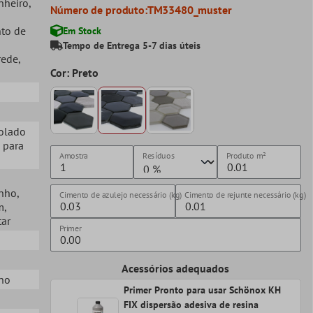
nheiro
,
Número de produto:
TM33480_muster
nto de
Em Stock
Tempo de Entrega 5-7 dias úteis
rede
,
Cor: Preto
Colado
 para
Amostra
Resíduos
Produto
m²
anho
,
Cimento de azulejo necessário (kg)
Cimento de rejunte necessário (kg)
m
,
tar
Primer
Acessórios adequados
no
Primer Pronto para usar Schönox KH
FIX dispersão adesiva de resina