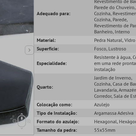
Revestimento de Ba
Parede do Chuveiro
,
Adequado para:
Cozinha
, Revestime
Cozinha
, Parede
,
Revestimento de Pa
Banheiro
, Interno
Material:
Pedra Natural
, Vidro
Superfície:
Fosco
, Lustroso
Resistente à água
, 
Especialidade:
em uma rede pronta
instalação
Jardim de Inverno
,
Cozinha
, Casa de B
Quarto:
Lavandaria
, Armazé
Corredor
, Sala de Es
Colocação como:
Azulejo
Tipo de Instalação:
Argamassa Adesiva
Formato do azulejo:
Hexagonal
, Hexágo
Tamanho da pedra:
55x55mm