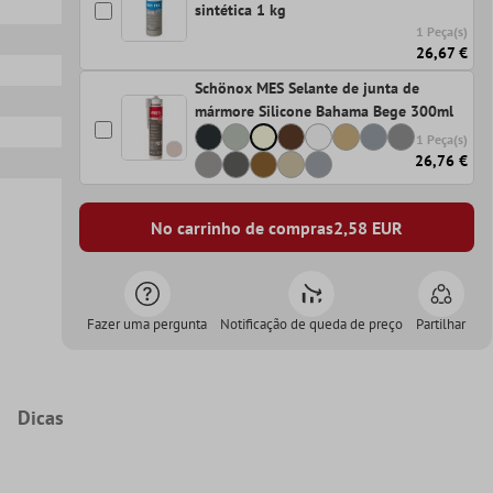
sintética 1 kg
1 Peça(s)
26,67 €
Schönox MES Selante de junta de
mármore Silicone Bahama Bege 300ml
1 Peça(s)
26,76 €
No carrinho de compras
2,58
EUR
Fazer uma pergunta
Notificação de queda de preço
Partilhar
Dicas