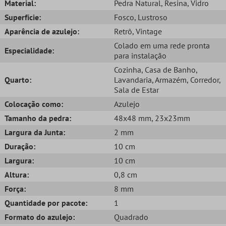
Material:
Pedra Natural
, Resina
, Vidro
Superfície:
Fosco
, Lustroso
Aparência de azulejo:
Retrô
, Vintage
Colado em uma rede pronta
Especialidade:
para instalação
Cozinha
, Casa de Banho
,
Quarto:
Lavandaria
, Armazém
, Corredor
,
Sala de Estar
Colocação como:
Azulejo
Tamanho da pedra:
48x48 mm
, 23x23mm
Largura da Junta:
2 mm
Duração:
10 cm
Largura:
10 cm
Altura:
0,8 cm
Força:
8 mm
Quantidade por pacote:
1
Formato do azulejo:
Quadrado