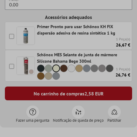
Acessórios adequados
Primer Pronto para usar Schönox KH FIX
dispersão adesiva de resina sintética 1 kg
1 Peça(s)
26,67 €
Schönox MES Selante de junta de mármore
Silicone Bahama Bege 300ml
1 Peça(s)
26,76 €
No carrinho de compras
2,58
EUR
Fazer uma pergunta
Notificação de queda de preço
Partilhar