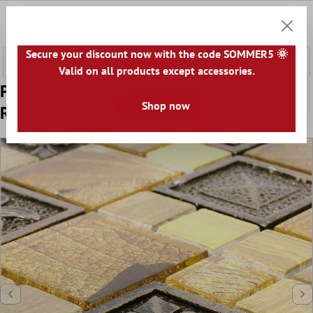
onteúdo principal
0
Carrin
Secure your discount now with the code SOMMER5 🌞
Valid on all products except accessories.
Padrão de Azulejo Mosaico Levanzo Vidro
Shop now
Resina Ornamento Mix Ouro