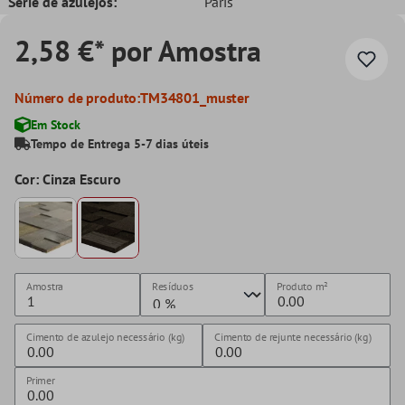
Série de azulejos:
Paris
2,58 €* por Amostra
Número de produto:
TM34801_muster
Em Stock
Tempo de Entrega 5-7 dias úteis
Cor: Cinza Escuro
Amostra
Resíduos
Produto
m²
Cimento de azulejo necessário (kg)
Cimento de rejunte necessário (kg)
Primer