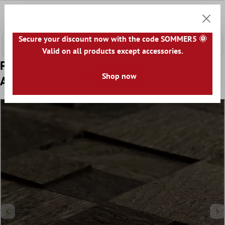
onteúdo principal
0
Carrin
Secure your discount now with the code SOMMER5 🌞
Valid on all products except accessories.
Padrão de Azulejo Mosaico Madeira Paris
Shop now
Autoadesivo 3D Cinza Escuro