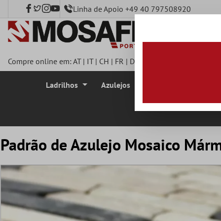
Linha de Apoio +49 40 797508920
onteúdo principal
Compre online em:
AT
|
IT
|
CH
|
FR
|
DE
|
UK
|
CZ
|
SE
|
DK
|
BE
|
Ladrilhos
Azulejos
Azulejo Mosaico
Padrão de Azulejo Mosaico Márm