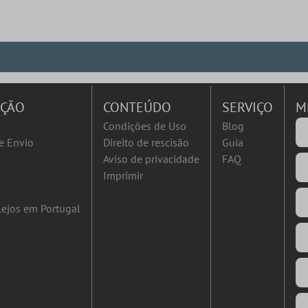
AÇÃO
CONTEÚDO
SERVIÇO
M
Condições de Uso
Blog
e Envio
Direito de rescisão
Guia
Aviso de privacidade
FAQ
Imprimir
ejos em Portugal