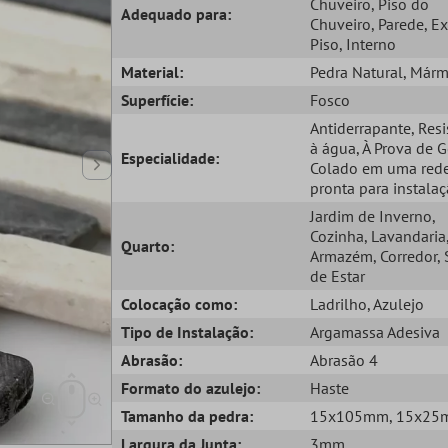
Chuveiro
, Piso do
Adequado para:
Chuveiro
, Parede
, E
Piso
, Interno
Material:
Pedra Natural
, Már
Superfície:
Fosco
Antiderrapante
, Res
à água
, À Prova de 
Especialidade:
Colado em uma red
pronta para instala
Jardim de Inverno
,
Cozinha
, Lavandaria
Quarto:
Armazém
, Corredor
,
de Estar
Colocação como:
Ladrilho
, Azulejo
Tipo de Instalação:
Argamassa Adesiva
Abrasão:
Abrasão 4
Formato do azulejo:
Haste
Tamanho da pedra:
15x105mm
, 15x2
Largura da Junta:
3mm