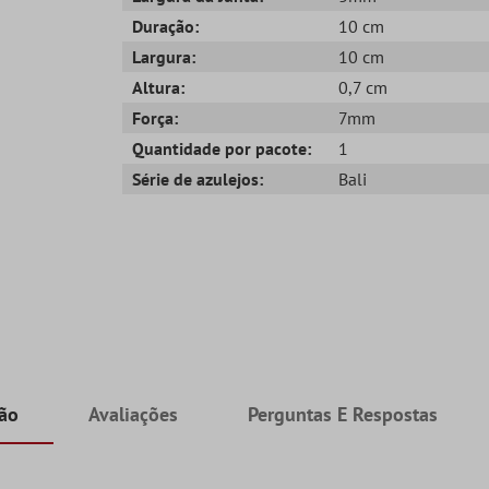
Duração:
10 cm
Largura:
10 cm
Altura:
0,7 cm
Força:
7mm
Quantidade por pacote:
1
Série de azulejos:
Bali
ção
Avaliações
Perguntas E Respostas