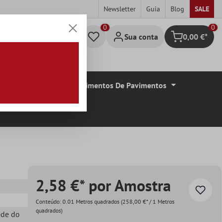
Newsletter
Guia
Blog
SALE
0
Sua conta
0,00 €*
Carrinho de c
De Azulejos
Revestimentos De Pavimentos
2,58 €* por Amostra
Conteúdo:
0.01 Metros quadrados
(258,00 €* / 1 Metros
quadrados)
ede do