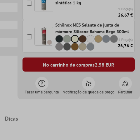
sintética 1 kg
1 Peça(s)
26,67 €
Schönox MES Selante de junta de
mármore Silicone Bahama Bege 300ml
1 Peça(s)
26,76 €
No carrinho de compras
2,58
EUR
Fazer uma pergunta
Notificação de queda de preço
Partilhar
Dicas