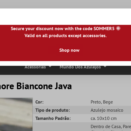
Secure your discount now with the code SOMMER5 🌞
Valid on all products except accessories.
NL
|
IE
|
ES
|
PL
|
PT
|
FI
|
GR
|
RO
|
NO
|
HU
|
BG
|
HR
|
LU
Shop now
Ladrilhos De Pedra Natural
Lajes De Terraço
Bordas 
Acessórias
Mundo Dos Azulejos
ore Biancone Java
Cor:
Preto
, Bege
Tipo de produto:
Azulejo mosaico
Tamanho Padrão:
ca. 10x10 cm
Dentro de Casa
, Par