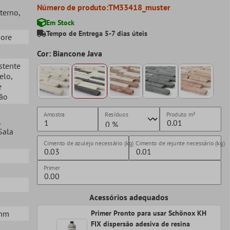
Número de produto:
TM33418_muster
xterno
,
Em Stock
Tempo de Entrega 5-7 dias úteis
more
Cor: Biancone Java
istente
Gelo
,
e
ção
Amostra
Resíduos
Produto
m²
,
 Sala
Cimento de azulejo necessário (kg)
Cimento de rejunte necessário (kg)
Primer
Acessórios adequados
5mm
Primer Pronto para usar Schönox KH
FIX dispersão adesiva de resina