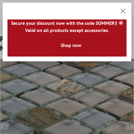
onteúdo principal
0
Carrin
Secure your discount now with the code SOMMER5 🌞
Valid on all products except accessories.
Padrão de Azulejo Mosaico Mármore Java
Shop now
Mistura de Vidro Apollo Marrom