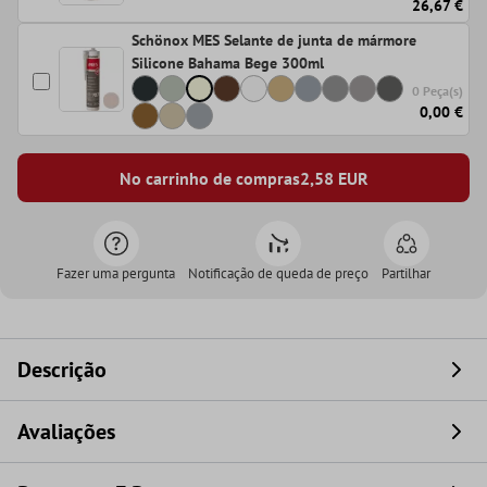
26,67 €
Schönox MES Selante de junta de mármore
Silicone Bahama Bege 300ml
0 Peça(s)
0,00 €
No carrinho de compras
2,58
EUR
Fazer uma pergunta
Notificação de queda de preço
Partilhar
Descrição
Avaliações