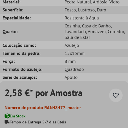
Material:
Pedra Natural
, Ardósia
, Vidro
Superfície:
Fosco
, Lustroso
, Duro
Especialidade:
Resistente à água
Cozinha
, Casa de Banho
,
Quarto:
Lavandaria
, Armazém
, Corredor
,
Sala de Estar
Colocação como:
Azulejo
Tamanho da pedra:
15x15mm
Força:
8 mm
Formato do azulejo:
Quadrado
Série de azulejos:
Apollo
2,58 €* por Amostra
Número de produto:
RAN48477_muster
Em Stock
Tempo de Entrega 5-7 dias úteis