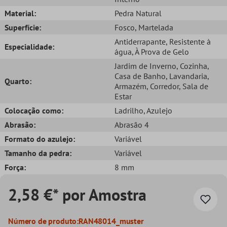
Material:
Pedra Natural
Superfície:
Fosco
, Martelada
Antiderrapante
, Resistente à
Especialidade:
água
, À Prova de Gelo
Jardim de Inverno
, Cozinha
,
Casa de Banho
, Lavandaria
,
Quarto:
Armazém
, Corredor
, Sala de
Estar
Colocação como:
Ladrilho
, Azulejo
Abrasão:
Abrasão 4
Formato do azulejo:
Variável
Tamanho da pedra:
Variável
Força:
8 mm
2,58 €* por Amostra
Número de produto:
RAN48014_muster