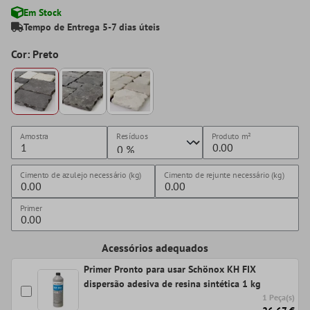
Em Stock
Tempo de Entrega 5-7 dias úteis
Cor: Preto
Amostra
Resíduos
Produto
m²
Cimento de azulejo necessário (kg)
Cimento de rejunte necessário (kg)
Primer
Acessórios adequados
Primer Pronto para usar Schönox KH FIX
dispersão adesiva de resina sintética 1 kg
1 Peça(s)