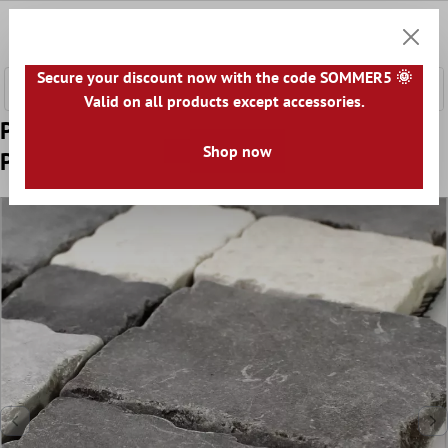
onteúdo principal
0
Carrin
Secure your discount now with the code SOMMER5 🌞
Valid on all products except accessories.
Padrão de Azulejo Mosaico Pedra Natural
Shop now
Preto Cinza Bege