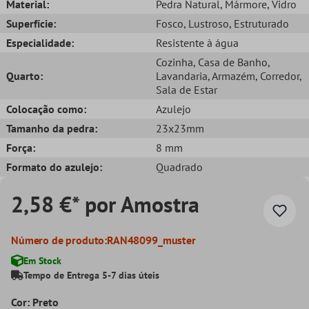
Material:
Pedra Natural
, Mármore
, Vidro
Superfície:
Fosco
, Lustroso
, Estruturado
Especialidade:
Resistente à água
Cozinha
, Casa de Banho
,
Quarto:
Lavandaria
, Armazém
, Corredor
,
Sala de Estar
Colocação como:
Azulejo
Tamanho da pedra:
23x23mm
Força:
8 mm
Formato do azulejo:
Quadrado
2,58 €* por Amostra
Número de produto:
RAN48099_muster
Em Stock
Tempo de Entrega 5-7 dias úteis
Cor: Preto