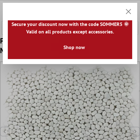
onteúdo principal
0
Carrin
Secure your discount now with the code SOMMER5 🌞
Valid on all products except accessories.
Padrão de Azulejo Mosaico Seixos de Rio
Shop now
Micro Branco