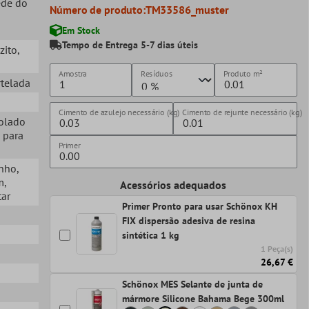
ede do
Número de produto:
TM33586_muster
Em Stock
Tempo de Entrega 5-7 dias úteis
zito
,
Amostra
Resíduos
Produto
m²
rtelada
Cimento de azulejo necessário (kg)
Cimento de rejunte necessário (kg)
Colado
 para
Primer
anho
,
m
,
Acessórios adequados
tar
Primer Pronto para usar Schönox KH
FIX dispersão adesiva de resina
sintética 1 kg
1 Peça(s)
26,67 €
Schönox MES Selante de junta de
mármore Silicone Bahama Bege 300ml