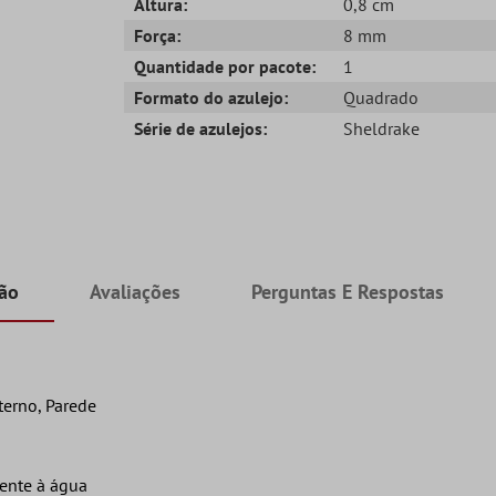
Altura:
0,8 cm
Força:
8 mm
Quantidade por pacote:
1
Formato do azulejo:
Quadrado
Série de azulejos:
Sheldrake
ção
Avaliações
Perguntas E Respostas
terno, Parede
tente à água