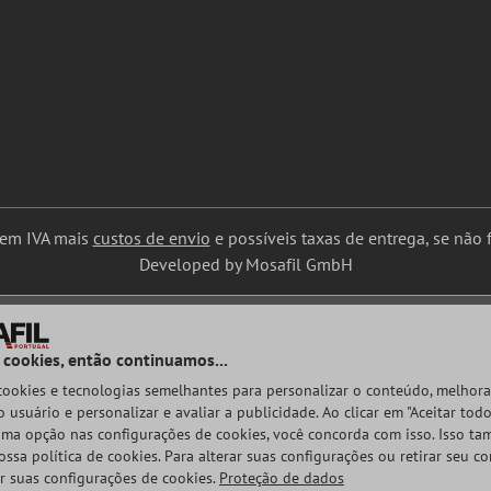
uem IVA mais
custos de envio
e possíveis taxas de entrega, se não f
Developed by Mosafil GmbH
 cookies, então continuamos...
 cookies e tecnologias semelhantes para personalizar o conteúdo, melhora
 usuário e personalizar e avaliar a publicidade. Ao clicar em "Aceitar todo
ma opção nas configurações de cookies, você concorda com isso. Isso t
ossa política de cookies. Para alterar suas configurações ou retirar seu c
ar suas configurações de cookies.
Proteção de dados