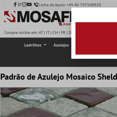
Linha de Apoio +49 40 797508920
onteúdo principal
Compre online em:
AT
|
IT
|
CH
|
FR
|
DE
|
UK
|
CZ
|
SE
|
DK
|
BE
|
Ladrilhos
Azulejos
Azulejo Mosaico
Padrão de Azulejo Mosaico Sheld