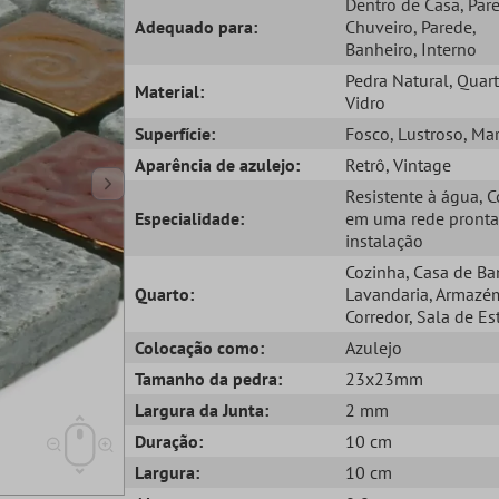
Dentro de Casa
, Par
Adequado para:
Chuveiro
, Parede
,
Banheiro
, Interno
Pedra Natural
, Quart
Material:
Vidro
Superfície:
Fosco
, Lustroso
, Ma
Aparência de azulejo:
Retrô
, Vintage
Resistente à água
, 
Especialidade:
em uma rede pronta
instalação
Cozinha
, Casa de B
Quarto:
Lavandaria
, Armazé
Corredor
, Sala de Es
Colocação como:
Azulejo
Tamanho da pedra:
23x23mm
Largura da Junta:
2 mm
Duração:
10 cm
Largura:
10 cm