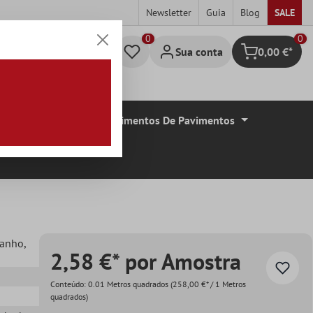
Newsletter
Guia
Blog
SALE
0
Sua conta
0,00 €*
Carrinho de c
De Azulejos
Revestimentos De Pavimentos
tanho
,
2,58 €* por Amostra
Conteúdo:
0.01 Metros quadrados
(258,00 €* / 1 Metros
quadrados)