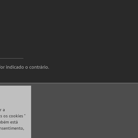
or indicado o contrário.
r a
s os cookies "
ambém está
onsentimento,