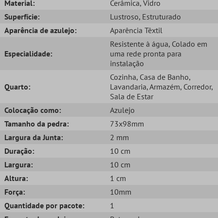
Material:
Cerâmica
, Vidro
Superfície:
Lustroso
, Estruturado
Aparência de azulejo:
Aparência Têxtil
Resistente à água
, Colado em
Especialidade:
uma rede pronta para
instalação
Cozinha
, Casa de Banho
,
Quarto:
Lavandaria
, Armazém
, Corredor
,
Sala de Estar
Colocação como:
Azulejo
Tamanho da pedra:
73x98mm
Largura da Junta:
2 mm
Duração:
10 cm
Largura:
10 cm
Altura:
1 cm
Força:
10mm
Quantidade por pacote:
1