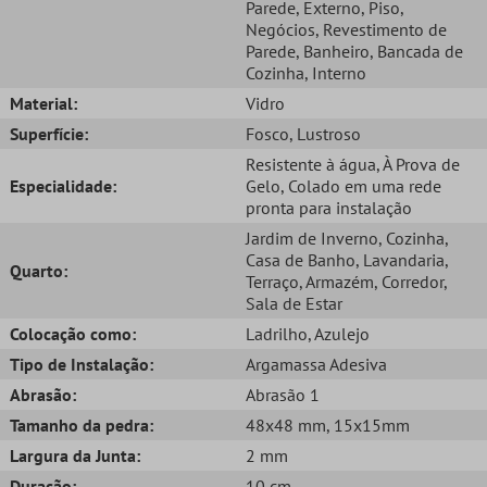
Parede
, Externo
, Piso
,
Negócios
, Revestimento de
Parede
, Banheiro
, Bancada de
Cozinha
, Interno
Material:
Vidro
Superfície:
Fosco
, Lustroso
Resistente à água
, À Prova de
Especialidade:
Gelo
, Colado em uma rede
pronta para instalação
Jardim de Inverno
, Cozinha
,
Casa de Banho
, Lavandaria
,
Quarto:
Terraço
, Armazém
, Corredor
,
Sala de Estar
Colocação como:
Ladrilho
, Azulejo
Tipo de Instalação:
Argamassa Adesiva
Abrasão:
Abrasão 1
Tamanho da pedra:
48x48 mm
, 15x15mm
Largura da Junta:
2 mm
Duração:
10 cm