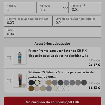
Amostra
Resíduos
Produto
m²
Cimento de azulejo necessário (kg)
Cimento de rejunte necessário (kg)
Primer
Acessórios adequados
Primer Pronto para usar Schönox KH FIX
dispersão adesiva de resina sintética 1 kg
1 Peça(s)
26,67 €
Schönox ES Bahama Silicone para vedação de
juntas bege (300ml)
1 Peça(s)
16,43 €
No carrinho de compras
2,58
EUR