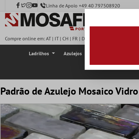
Linha de Apoio +49 40 797508920
onteúdo principal
Compre online em:
AT
|
IT
|
CH
|
FR
|
DE
|
UK
|
CZ
|
SE
|
DK
|
BE
|
Ladrilhos
Azulejos
Azulejo Mosaico
Padrão de Azulejo Mosaico Vidro 