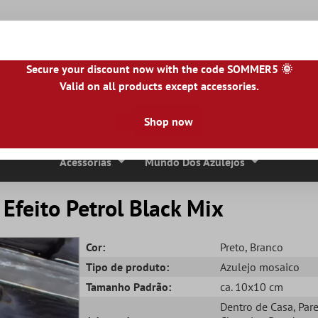
Secure your discount now with the code SOMMER5 🌞
Valid on all products except accessories.
NL
|
IE
|
ES
|
PL
|
PT
|
FI
|
GR
|
RO
|
NO
|
HU
|
BG
|
HR
|
LU
Shop now
Ladrilhos De Pedra Natural
Lajes De Terraço
Bordas 
Acessórias
Mundo Dos Azulejos
Efeito Petrol Black Mix
Cor:
Preto
, Branco
Tipo de produto:
Azulejo mosaico
Tamanho Padrão:
ca. 10x10 cm
Dentro de Casa
, Par