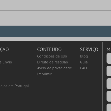
AÇÃO
CONTEÚDO
SERVIÇO
M
Condições de Uso
Blog
e Envio
Direito de rescisão
Guia
Aviso de privacidade
FAQ
Imprimir
ejos em Portugal