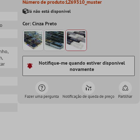
Número de produto:
LZ69310_muster
Já não está disponível
Cor: Cinza Preto
do
anho
,
m
,
Notifique-me quando estiver disponível
tar
novamente
Fazer uma pergunta
Notificação de queda de preço
Partilhar