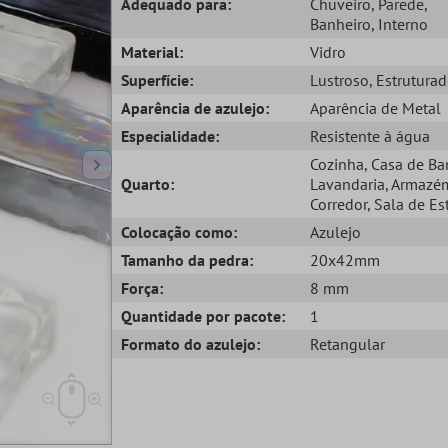
Adequado para:
Chuveiro
, Parede
,
Banheiro
, Interno
Material:
Vidro
Superfície:
Lustroso
, Estrutura
Aparência de azulejo:
Aparência de Metal
Especialidade:
Resistente à água
Cozinha
, Casa de B
Quarto:
Lavandaria
, Armazé
Corredor
, Sala de Es
Colocação como:
Azulejo
Tamanho da pedra:
20x42mm
Força:
8 mm
Quantidade por pacote:
1
Formato do azulejo:
Retangular