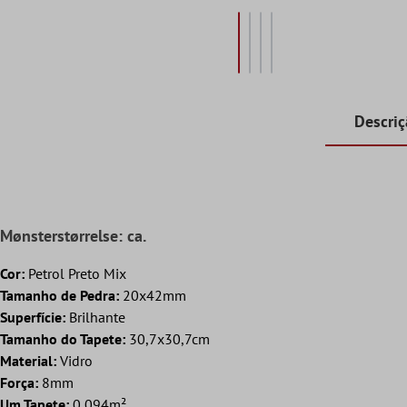
Descri
Mønsterstørrelse: ca.
Cor:
Petrol Preto Mix
Tamanho de Pedra:
20x42mm
Superfície:
Brilhante
Tamanho do Tapete:
30,7x30,7cm
Material:
Vidro
Força:
8mm
Um Tapete:
0,094m²