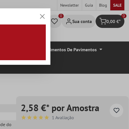
Newsletter
Guia
Blog
SALE
0
Sua conta
0,00 €*
Carrinho de c
De Azulejos
Revestimentos De Pavimentos
2,58 €* por Amostra
1 Avaliação
Classificação média de 5 de 5 estrelas
ede do