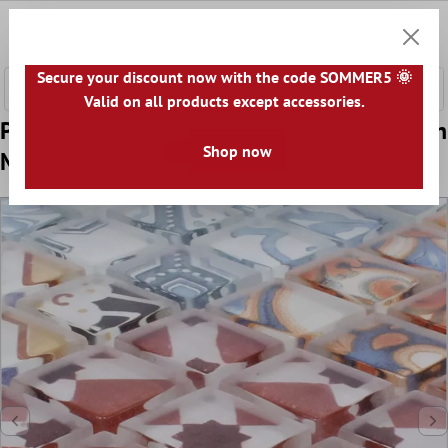
onteúdo principal
0
Carrin
Secure your discount now with the code SOMMER5 🌞
Valid on all products except accessories.
Padrão de Azulejo Mosaico Vidro Inspiration
Shop now
Multicolorido