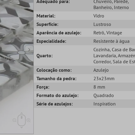
Adequado para:
Chuveiro
, Parede
,
Banheiro
, Interno
Material:
Vidro
Superfície:
Lustroso
Aparência de azulejo:
Retrô
, Vintage
Especialidade:
Resistente à água
Cozinha
, Casa de B
Quarto:
Lavandaria
, Armazé
Corredor
, Sala de Es
Colocação como:
Azulejo
Tamanho da pedra:
23x23mm
Força:
8 mm
Formato do azulejo:
Quadrado
Série de azulejos:
Inspiration