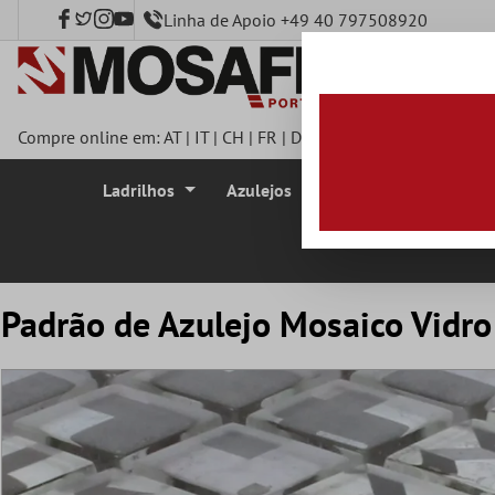
Linha de Apoio +49 40 797508920
onteúdo principal
Compre online em:
AT
|
IT
|
CH
|
FR
|
DE
|
UK
|
CZ
|
SE
|
DK
|
BE
|
Ladrilhos
Azulejos
Azulejo Mosaico
Padrão de Azulejo Mosaico Vidro 