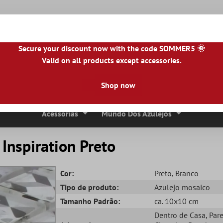
Secure your discount now with the code SOMMER5 🌞
Valid on all products except accessories.
NL
|
IE
|
ES
|
PL
|
PT
|
FI
|
GR
|
RO
|
NO
|
HU
|
BG
|
HR
|
LU
Shop now
Ladrilhos De Pedra Natural
Lajes De Terraço
Bordas 
Acessórias
Mundo Dos Azulejos
Inspiration Preto
Cor:
Preto
, Branco
Tipo de produto:
Azulejo mosaico
Tamanho Padrão:
ca. 10x10 cm
Dentro de Casa
, Par