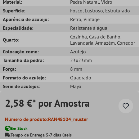
Material:
Pedra Natural
, Vidro
Superfície:
Fosco
, Lustroso
, Estruturado
Aparência de azulejo:
Retrô
, Vintage
Especialidade:
Resistente à água
Cozinha
, Casa de Banho
,
Quarto:
Lavandaria
, Armazém
, Corredor
Colocação como:
Azulejo
Tamanho da pedra:
23x23mm
Força:
8 mm
Formato do azulejo:
Quadrado
Série de azulejos:
Maya
2,58 €* por Amostra
Número de produto:
RAN48104_muster
Em Stock
Tempo de Entrega 5-7 dias úteis