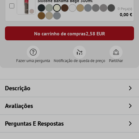
Silicone Bahama Bege 300ml
0 Peça(s)
0,00 €
No carrinho de compras
2,58
EUR
Fazer uma pergunta
Notificação de queda de preço
Partilhar
Descrição
Avaliações
Perguntas E Respostas