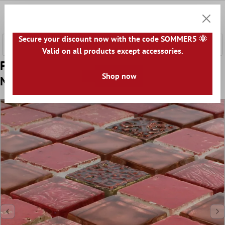
onteúdo principal
0
Carrin
Secure your discount now with the code SOMMER5 🌞
Valid on all products except accessories.
Padrão de Azulejo Mosaico Vidro Pedra
Shop now
Natural Maya Red