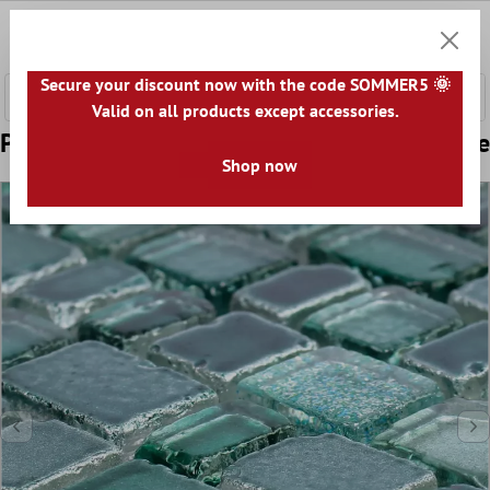
onteúdo principal
0
Carrin
Secure your discount now with the code SOMMER5 🌞
Valid on all products except accessories.
Padrão de Azulejo Mosaico Vidro Roxy Verde
Shop now