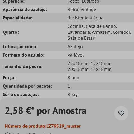
Superfície:
Fosco
, Lustroso
Aparência de azulejo:
Retrô
, Vintage
Especialidade:
Resistente à água
Cozinha
, Casa de Banho
,
Quarto:
Lavandaria
, Armazém
, Corredor
,
Sala de Estar
Colocação como:
Azulejo
Formato do azulejo:
Variável
25x18mm
, 12x18mm
,
Tamanho da pedra:
20x18mm
, 15x18mm
Força:
8 mm
Quantidade por pacote:
1
Série de azulejos:
Roxy
2,58 €* por Amostra
Número de produto:
LZ79529_muster