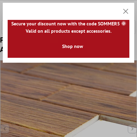
onteúdo principal
0
Carrin
Secure your discount now with the code SOMMER5 🌞
Valid on all products except accessories.
Padrão de Azulejo Mosaico Vinil Medusa
Shop now
Autoadesivo Marrom Escuro