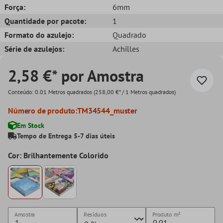
Força:
6mm
Quantidade por pacote:
1
Formato do azulejo:
Quadrado
Série de azulejos:
Achilles
2,58 €* por Amostra
Conteúdo:
0.01 Metros quadrados
(258,00 €* / 1 Metros quadrados)
Número de produto:
TM34544_muster
Em Stock
Tempo de Entrega 5-7 dias úteis
Cor: Brilhantemente Colorido
Amostra
Resíduos
Produto
m²