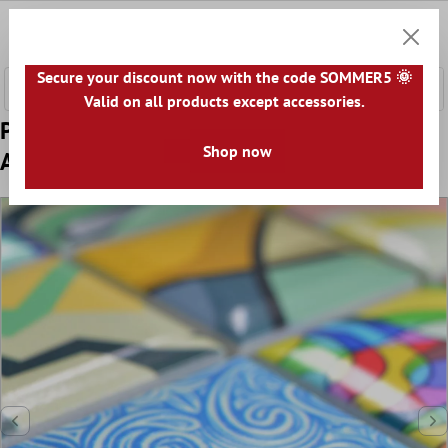
onteúdo principal
0
Carrin
Secure your discount now with the code SOMMER5 🌞
Valid on all products except accessories.
Padrão de Cerâmica Azulejo Mosaico
Shop now
Achilles Visual Pop Art Multicolorido