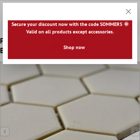
onteúdo principal
0
Carrin
Secure your discount now with the code SOMMER5 🌞
Valid on all products except accessories.
Padrão de Cerâmica Azulejo Mosaico
Shop now
Begomil Não Vidrado Bege Claro