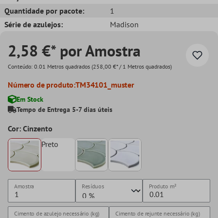
Quantidade por pacote:
1
Série de azulejos:
Madison
2,58 €* por Amostra
Conteúdo:
0.01 Metros quadrados
(258,00 €* / 1 Metros quadrados)
Número de produto:
TM34101_muster
Em Stock
Tempo de Entrega 5-7 dias úteis
Cor: Cinzento
Preto
Amostra
Resíduos
Produto
m²
Cimento de azulejo necessário (kg)
Cimento de rejunte necessário (kg)