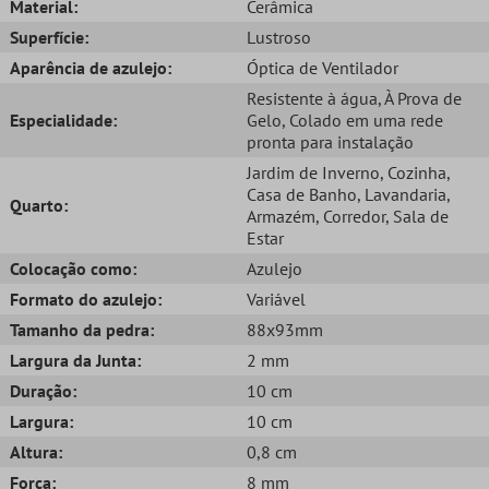
Material:
Cerâmica
Superfície:
Lustroso
Aparência de azulejo:
Óptica de Ventilador
Resistente à água
, À Prova de
Especialidade:
Gelo
, Colado em uma rede
pronta para instalação
Jardim de Inverno
, Cozinha
,
Casa de Banho
, Lavandaria
,
Quarto:
Armazém
, Corredor
, Sala de
Estar
Colocação como:
Azulejo
Formato do azulejo:
Variável
Tamanho da pedra:
88x93mm
Largura da Junta:
2 mm
Duração:
10 cm
Largura:
10 cm
Altura:
0,8 cm
Força:
8 mm