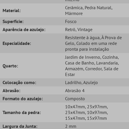
Cerâmica
, Pedra Natural
,
Material:
Mármore
Superfície:
Fosco
Aparência de azulejo:
Retrô
, Vintage
Resistente à água
, À Prova de
Especialidade:
Gelo
, Colado em uma rede
pronta para instalação
Jardim de Inverno
, Cozinha
,
Casa de Banho
, Lavandaria
,
Quarto:
Armazém
, Corredor
, Sala de
Estar
Colocação como:
Ladrilho
, Azulejo
Abrasão:
Abrasão 4
Formato do azulejo:
Composto
10x47mm
, 23x97mm
,
Tamanho da pedra:
23x47mm
, 10x97mm
,
15x47mm
, 15x97mm
Largura da Junta:
2 mm