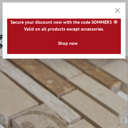
onteúdo principal
0
Carrin
Secure your discount now with the code SOMMER5 🌞
Valid on all products except accessories.
Padrão de Cerâmica Azulejo Mosaico
Shop now
Mythos Haste Cinza Bege Terracota