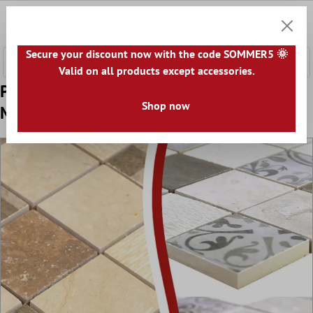
onteúdo principal
0
Carrin
Secure your discount now with the code SOMMER5 🌞
Valid on all products except accessories.
Padrão de Cerâmica Azulejo Mosaico
Shop now
Mythos Quadrada