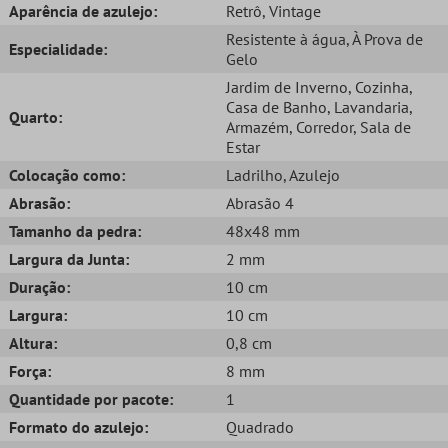
Aparência de azulejo:
Retrô
, Vintage
Resistente à água
, À Prova de
Especialidade:
Gelo
Jardim de Inverno
, Cozinha
,
Casa de Banho
, Lavandaria
,
Quarto:
Armazém
, Corredor
, Sala de
Estar
Colocação como:
Ladrilho
, Azulejo
Abrasão:
Abrasão 4
Tamanho da pedra:
48x48 mm
Largura da Junta:
2 mm
Duração:
10 cm
Largura:
10 cm
Altura:
0,8 cm
Força:
8 mm
Quantidade por pacote:
1
Formato do azulejo:
Quadrado