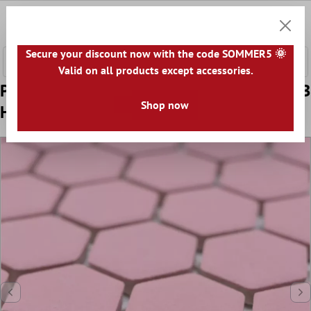
onteúdo principal
0
Carrin
Secure your discount now with the code SOMMER5 🌞
Valid on all products except accessories.
Padrão de Mosaico Cerâmico Bismarck R10B
Shop now
Hexágono Rosa H23