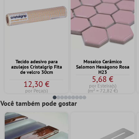
Tecido adesivo para
Mosaico Cerâmico
azulejos Cristalgrip Fita
Salomon Hexágono Rosa
de velcro 30cm
H23
5,68 €
12,30 €
por Esteira(s)
por Peça(s)
(m² = 72,82 €)
Você também pode gostar