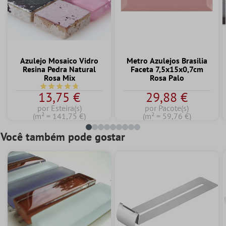
Azulejo Mosaico Vidro
Metro Azulejos Brasilia
Resina Pedra Natural
Faceta 7,5x15x0,7cm
Rosa Mix
Rosa Palo
Classificação média de 4.7 de 5 estrelas
13,75 €
29,88 €
por Esteira(s)
por Pacote(s)
(m² = 141,75 €)
(m² = 59,76 €)
Você também pode gostar