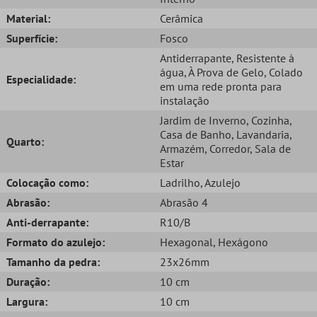
Material:
Cerâmica
Superfície:
Fosco
Antiderrapante
, Resistente à
água
, À Prova de Gelo
, Colado
Especialidade:
em uma rede pronta para
instalação
Jardim de Inverno
, Cozinha
,
Casa de Banho
, Lavandaria
,
Quarto:
Armazém
, Corredor
, Sala de
Estar
Colocação como:
Ladrilho
, Azulejo
Abrasão:
Abrasão 4
Anti-derrapante:
R10/B
Formato do azulejo:
Hexagonal
, Hexágono
Tamanho da pedra:
23x26mm
Duração:
10 cm
Largura:
10 cm