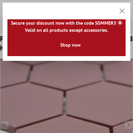
onteúdo principal
0
Carrin
Secure your discount now with the code SOMMER5 🌞
Valid on all products except accessories.
Padrão de Mosaico Cerâmico Bismarck R10B
Shop now
Hexágono Terracota H51