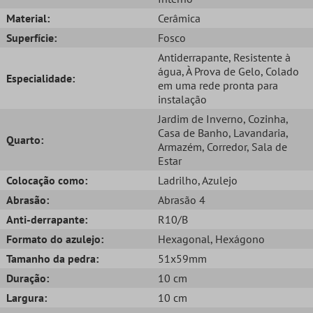
Material:
Cerâmica
Superfície:
Fosco
Antiderrapante
, Resistente à
água
, À Prova de Gelo
, Colado
Especialidade:
em uma rede pronta para
instalação
Jardim de Inverno
, Cozinha
,
Casa de Banho
, Lavandaria
,
Quarto:
Armazém
, Corredor
, Sala de
Estar
Colocação como:
Ladrilho
, Azulejo
Abrasão:
Abrasão 4
Anti-derrapante:
R10/B
Formato do azulejo:
Hexagonal
, Hexágono
Tamanho da pedra:
51x59mm
Duração:
10 cm
Largura:
10 cm