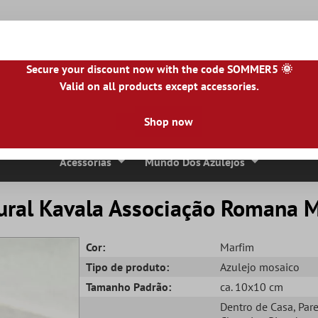
Secure your discount now with the code SOMMER5 🌞
Valid on all products except accessories.
NL
|
IE
|
ES
|
PL
|
PT
|
FI
|
GR
|
RO
|
NO
|
HU
|
BG
|
HR
|
LU
Shop now
Ladrilhos De Pedra Natural
Lajes De Terraço
Bordas 
Acessórias
Mundo Dos Azulejos
ural Kavala Associação Romana 
Cor:
Marfim
Tipo de produto:
Azulejo mosaico
Tamanho Padrão:
ca. 10x10 cm
Dentro de Casa
, Par