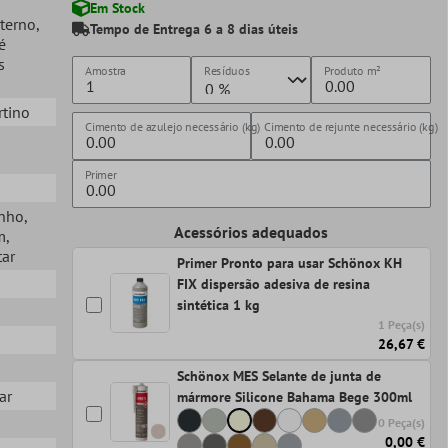
Em Stock
xterno
,
Tempo de Entrega 6 a 8 dias úteis
é
s
Amostra
Resíduos
Produto
m²
rtino
Cimento de azulejo necessário (kg)
Cimento de rejunte necessário (kg)
Primer
anho
,
Acessórios adequados
m
,
tar
Primer Pronto para usar Schönox KH
FIX dispersão adesiva de resina
sintética 1 kg
1 Peça(s)
26,67 €
Schönox MES Selante de junta de
ar
mármore Silicone Bahama Bege 300ml
0 Peça(s)
0,00 €