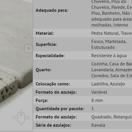
Chuveiro
, Piso do
Chuveiro
, Parede
, E
Adequado para:
Piso
, Banheiro
, Não 
adequado para área
molhadas
, Interno
Material:
Pedra Natural
, Trave
Fosco
, Martelada
,
Superfície:
Estruturado
Especialidade:
Resistente à água
Cozinha
, Casa de B
Quarto:
Lavandaria
, Armazé
Corredor
, Sala de Es
Colocação como:
Ladrilho
, Azulejo
Formato do azulejo:
Variável
Força:
8 mm
Quantidade por pacote:
1
Formato do azulejo:
Quadrado
, Retangul
Série de azulejos:
Kavala