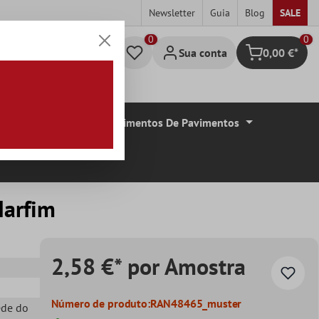
Newsletter
Guia
Blog
SALE
0
Sua conta
0,00 €*
Carrinho de c
De Azulejos
Revestimentos De Pavimentos
Marfim
2,58 €* por Amostra
Número de produto:
RAN48465_muster
ede do