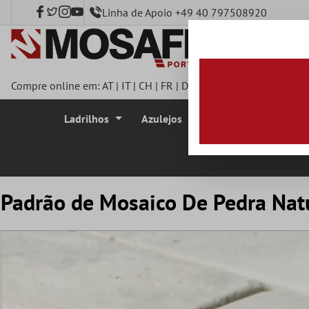
Linha de Apoio +49 40 797508920
onteúdo principal
Compre online em:
AT
|
IT
|
CH
|
FR
|
DE
|
UK
|
CZ
|
SE
|
DK
|
BE
|
Ladrilhos
Azulejos
Azulejo Mosaico
Padrão de Mosaico De Pedra Nat