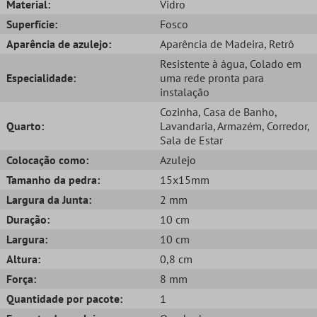
Material:
Vidro
Superfície:
Fosco
Aparência de azulejo:
Aparência de Madeira
, Retrô
Resistente à água
, Colado em
Especialidade:
uma rede pronta para
instalação
Cozinha
, Casa de Banho
,
Quarto:
Lavandaria
, Armazém
, Corredor
,
Sala de Estar
Colocação como:
Azulejo
Tamanho da pedra:
15x15mm
Largura da Junta:
2 mm
Duração:
10 cm
Largura:
10 cm
Altura:
0,8 cm
Força:
8 mm
Quantidade por pacote:
1