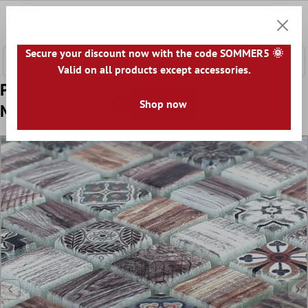
onteúdo principal
0
Carrin
Secure your discount now with the code SOMMER5 🌞
Valid on all products except accessories.
Padrão de Mosaico De Vidro Aparência de
Shop now
Madeira Azulejos Vision Marrom