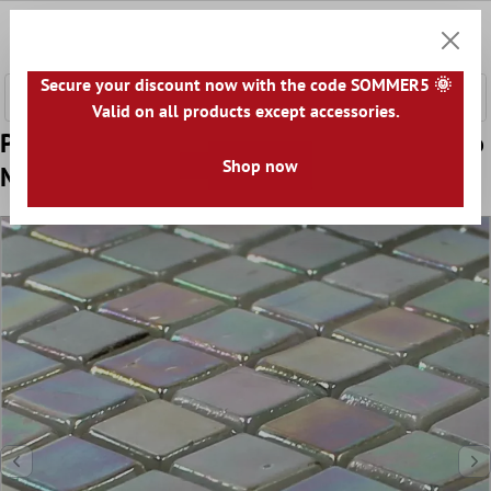
onteúdo principal
0
Carrin
Secure your discount now with the code SOMMER5 🌞
Valid on all products except accessories.
Padrão de Mosaico De Vidro Azulejos Efeito
Shop now
Madrepérola Amazonas