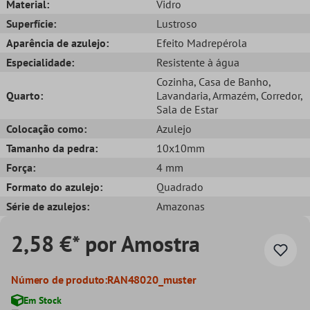
Material:
Vidro
Superfície:
Lustroso
Aparência de azulejo:
Efeito Madrepérola
Especialidade:
Resistente à água
Cozinha
, Casa de Banho
,
Quarto:
Lavandaria
, Armazém
, Corredor
,
Sala de Estar
Colocação como:
Azulejo
Tamanho da pedra:
10x10mm
Força:
4 mm
Formato do azulejo:
Quadrado
Série de azulejos:
Amazonas
2,58 €* por Amostra
Número de produto:
RAN48020_muster
Em Stock