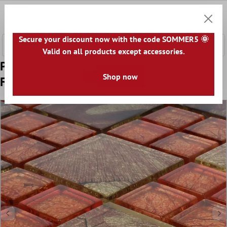
onteúdo principal
0
Carrin
Secure your discount now with the code SOMMER5 🌞
Valid on all products except accessories.
Padrão de Mosaico De Vidro Azulejos
Shop now
Firebird Laranja