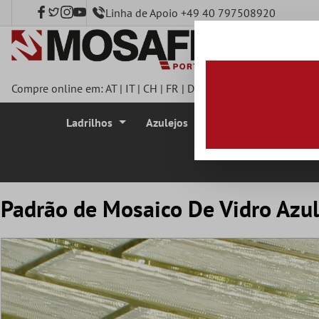
Linha de Apoio +49 40 797508920
onteúdo principal
Compre online em:
AT
|
IT
|
CH
|
FR
|
DE
|
UK
|
CZ
|
SE
|
DK
|
BE
|
Ladrilhos
Azulejos
Azulejo Mosaico
Padrão de Mosaico De Vidro Azul