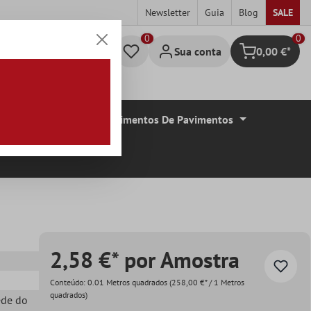
Newsletter
Guia
Blog
SALE
0
Sua conta
0,00 €*
Carrinho de c
De Azulejos
Revestimentos De Pavimentos
2,58 €* por Amostra
Conteúdo:
0.01 Metros quadrados
(258,00 €* / 1 Metros
quadrados)
ede do