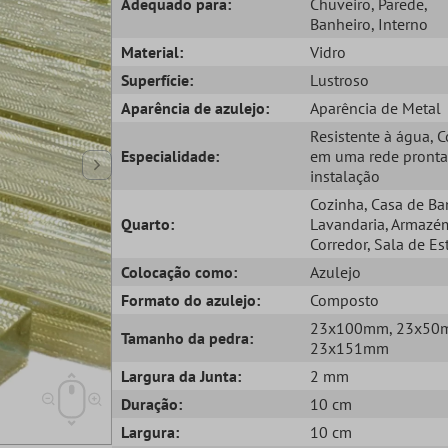
Adequado para:
Chuveiro
, Parede
,
Banheiro
, Interno
Material:
Vidro
Superfície:
Lustroso
Aparência de azulejo:
Aparência de Metal
Resistente à água
, 
Especialidade:
em uma rede pronta
instalação
Cozinha
, Casa de B
Quarto:
Lavandaria
, Armazé
Corredor
, Sala de Es
Colocação como:
Azulejo
Formato do azulejo:
Composto
23x100mm
, 23x5
Tamanho da pedra:
23x151mm
Largura da Junta:
2 mm
Duração:
10 cm
Largura:
10 cm