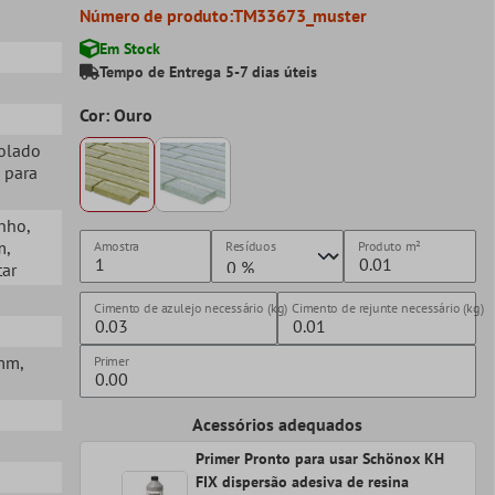
Número de produto:
TM33673_muster
Em Stock
Tempo de Entrega 5-7 dias úteis
Cor: Ouro
Colado
 para
anho
,
m
,
Amostra
Resíduos
Produto
m²
tar
Cimento de azulejo necessário (kg)
Cimento de rejunte necessário (kg)
0mm
,
Primer
Acessórios adequados
Primer Pronto para usar Schönox KH
FIX dispersão adesiva de resina