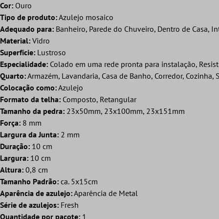
Cor:
Ouro
Tipo de produto:
Azulejo mosaico
Adequado para:
Banheiro, Parede do Chuveiro, Dentro de Casa, In
Material:
Vidro
Superfície:
Lustroso
Especialidade:
Colado em uma rede pronta para instalação, Resis
Quarto:
Armazém, Lavandaria, Casa de Banho, Corredor, Cozinha, S
Colocação como:
Azulejo
Formato da telha:
Composto, Retangular
Tamanho da pedra:
23x50mm, 23x100mm, 23x151mm
Força:
8 mm
Largura da Junta:
2 mm
Duração:
10 cm
Largura:
10 cm
Altura:
0,8 cm
Tamanho Padrão:
ca. 5x15cm
Aparência de azulejo:
Aparência de Metal
Série de azulejos:
Fresh
Quantidade por pacote:
1