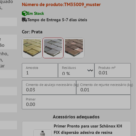
equado
Número de produto:
TM35009_muster
s
,
Em Stock
Tempo de Entrega 5-7 dias úteis
Cor: Prata
e
ção
anho
,
m
,
tar
Amostra
Resíduos
Produto
m²
Cimento de azulejo necessário (kg)
Cimento de rejunte necessário (kg)
Primer
Acessórios adequados
Primer Pronto para usar Schönox KH
FIX dispersão adesiva de resina