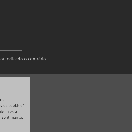
or indicado o contrário.
r a
s os cookies "
ambém está
onsentimento,