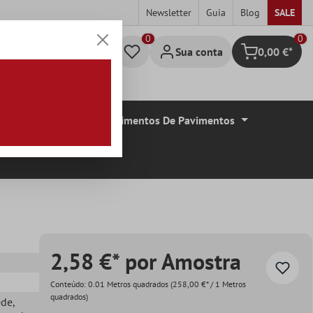
Newsletter
Guia
Blog
SALE
0
Sua conta
0,00 €*
Carrinho de c
De Azulejos
Revestimentos De Pavimentos
2,58 €* por Amostra
Conteúdo:
0.01 Metros quadrados
(258,00 €* / 1 Metros
quadrados)
ede
,