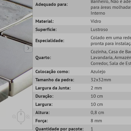
Banheiro
, Não é ad
Adequado para:
para áreas molhada
Interno
Material:
Vidro
Superfície:
Lustroso
Colado em uma red
Especialidade:
pronta para instala
Cozinha
, Casa de B
Quarto:
Lavandaria
, Armazé
Corredor
, Sala de Es
Colocação como:
Azulejo
Tamanho da pedra:
32x32mm
Largura da Junta:
2 mm
Duração:
10 cm
Largura:
10 cm
Altura:
0,8 cm
Força:
8 mm
Quantidade por pacote:
1