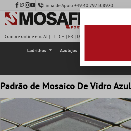
Linha de Apoio +49 40 797508920
onteúdo principal
Compre online em:
AT
|
IT
|
CH
|
FR
|
DE
|
UK
|
CZ
|
SE
|
DK
|
BE
|
Ladrilhos
Azulejos
Azulejo Mosaico
Padrão de Mosaico De Vidro Azul