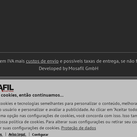
uem IVA mais
custos de envio
e possíveis taxas de entrega, se não f
Developed by Mosafil GmbH
 cookies, então continuamos...
 cookies e tecnologias semelhantes para personalizar o conteúdo, melhora
 usuário e personalizar e avaliar a publicidade. Ao clicar em "Aceitar todo
ma opção nas configurações de cookies, você concorda com isso. Isso t
ossa política de cookies. Para alterar suas configurações ou retirar seu c
ar suas configurações de cookies.
Proteção de dados
os
Aviso legal
Configurar