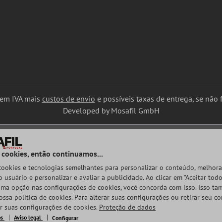
uem IVA mais
custos de envio
e possíveis taxas de entrega, se não f
Developed by Mosafil GmbH
 cookies, então continuamos...
 cookies e tecnologias semelhantes para personalizar o conteúdo, melhora
 usuário e personalizar e avaliar a publicidade. Ao clicar em "Aceitar todo
ma opção nas configurações de cookies, você concorda com isso. Isso t
ossa política de cookies. Para alterar suas configurações ou retirar seu c
ar suas configurações de cookies.
Proteção de dados
os
Aviso legal
Configurar