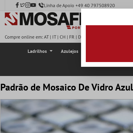
Linha de Apoio +49 40 797508920
onteúdo principal
Compre online em:
AT
|
IT
|
CH
|
FR
|
DE
|
UK
|
CZ
|
SE
|
DK
|
BE
|
Ladrilhos
Azulejos
Azulejo Mosaico
Padrão de Mosaico De Vidro Azu