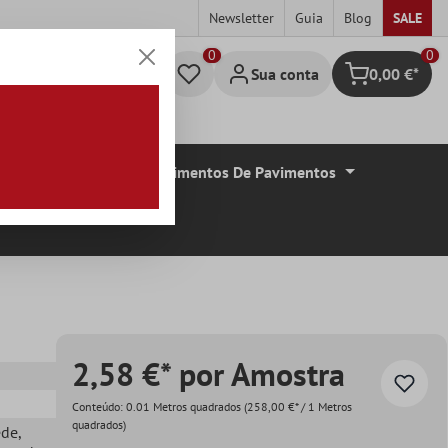
Newsletter
Guia
Blog
SALE
0
Sua conta
0,00 €*
Carrinho de c
De Azulejos
Revestimentos De Pavimentos
2,58 €* por Amostra
Conteúdo:
0.01 Metros quadrados
(258,00 €* / 1 Metros
quadrados)
ede
,