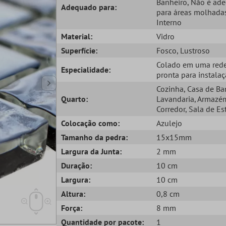
Banheiro
, Não é ad
Adequado para:
para áreas molhada
Interno
Material:
Vidro
Superfície:
Fosco
, Lustroso
Colado em uma red
Especialidade:
pronta para instala
Cozinha
, Casa de B
Quarto:
Lavandaria
, Armazé
Corredor
, Sala de Es
Colocação como:
Azulejo
Tamanho da pedra:
15x15mm
Largura da Junta:
2 mm
Duração:
10 cm
Largura:
10 cm
Altura:
0,8 cm
Força:
8 mm
Quantidade por pacote:
1