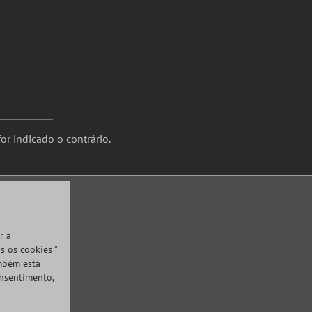
or indicado o contrário.
r a
s os cookies "
ambém está
onsentimento,