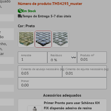
equado
Número de produto:
TM34293_muster
s
,
Em Stock
Tempo de Entrega 5-7 dias úteis
Cor: Preto
e
ção
anho
,
m
,
tar
Amostra
Resíduos
Produto
m²
Cimento de azulejo necessário (kg)
Cimento de rejunte necessário (kg)
Primer
Acessórios adequados
Primer Pronto para usar Schönox KH
FIX dispersão adesiva de resina