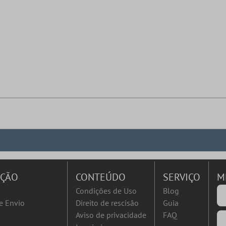
AÇÃO
CONTEÚDO
SERVIÇO
M
Condições de Uso
Blog
e Envio
Direito de rescisão
Guia
Aviso de privacidade
FAQ