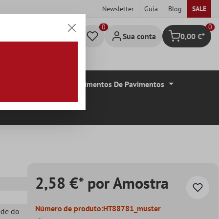
Newsletter
Guia
Blog
SALE
0
Sua conta
0,00 €*
Carrinho de c
De Azulejos
Revestimentos De Pavimentos
2,58 €* por Amostra
Número de produto:
HT88781_muster
ede do