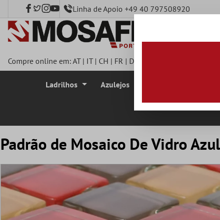
Linha de Apoio +49 40 797508920
onteúdo principal
Compre online em:
AT
|
IT
|
CH
|
FR
|
DE
|
UK
|
CZ
|
SE
|
DK
|
BE
|
Ladrilhos
Azulejos
Azulejo Mosaico
Padrão de Mosaico De Vidro Azu