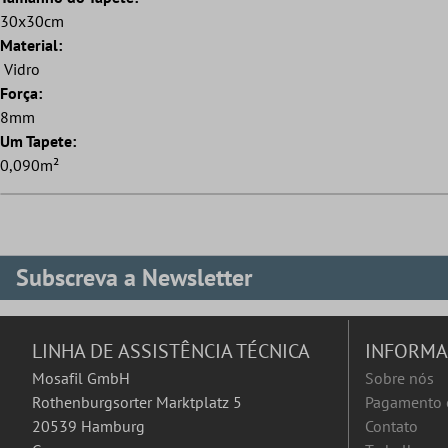
30x30cm
Material:
Vidro
Força:
8mm
Um Tapete:
0,090m²
Subscreva a Newsletter
LINHA DE ASSISTÊNCIA TÉCNICA
INFORM
Mosafil GmbH
Sobre nós
Rothenburgsorter Marktplatz 5
Pagamento 
20539 Hamburg
Contato