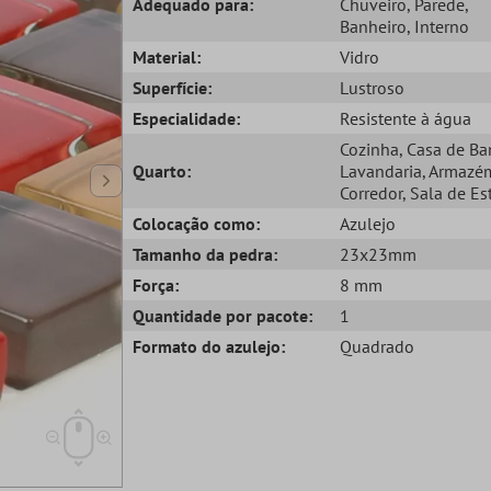
Adequado para:
Chuveiro
, Parede
,
Banheiro
, Interno
Material:
Vidro
Superfície:
Lustroso
Especialidade:
Resistente à água
Cozinha
, Casa de B
Quarto:
Lavandaria
, Armazé
Corredor
, Sala de Es
Colocação como:
Azulejo
Tamanho da pedra:
23x23mm
Força:
8 mm
Quantidade por pacote:
1
Formato do azulejo:
Quadrado