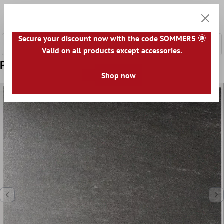
onteúdo principal
0
Carrin
Secure your discount now with the code SOMMER5 🌞
Valid on all products except accessories.
Padrão de Quartzo Lajes de Terraço Cinza
Shop now