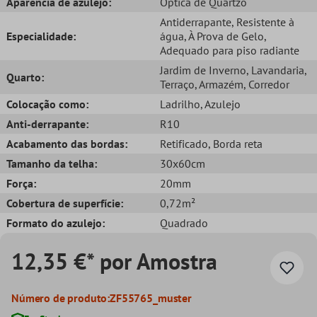
Aparência de azulejo:
Óptica de Quartzo
Antiderrapante
, Resistente à
Especialidade:
água
, À Prova de Gelo
,
Adequado para piso radiante
Jardim de Inverno
, Lavandaria
,
Quarto:
Terraço
, Armazém
, Corredor
Colocação como:
Ladrilho
, Azulejo
Anti-derrapante:
R10
Acabamento das bordas:
Retificado
, Borda reta
Tamanho da telha:
30x60cm
Força:
20mm
Cobertura de superfície:
0,72m²
Formato do azulejo:
Quadrado
12,35 €* por Amostra
Número de produto:
ZF55765_muster